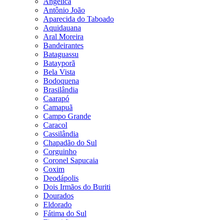
Angélica
Antônio João
Aparecida do Taboado
Aquidauana
Aral Moreira
Bandeirantes
Bataguassu
Batayporã
Bela Vista
Bodoquena
Brasilândia
Caarapó
Camapuã
Campo Grande
Caracol
Cassilândia
Chapadão do Sul
Corguinho
Coronel Sapucaia
Coxim
Deodápolis
Dois Irmãos do Buriti
Dourados
Eldorado
Fátima do Sul