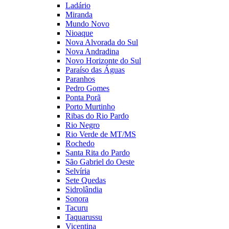
Ladário
Miranda
Mundo Novo
Nioaque
Nova Alvorada do Sul
Nova Andradina
Novo Horizonte do Sul
Paraíso das Águas
Paranhos
Pedro Gomes
Ponta Porã
Porto Murtinho
Ribas do Rio Pardo
Rio Negro
Rio Verde de MT/MS
Rochedo
Santa Rita do Pardo
São Gabriel do Oeste
Selvíria
Sete Quedas
Sidrolândia
Sonora
Tacuru
Taquarussu
Vicentina