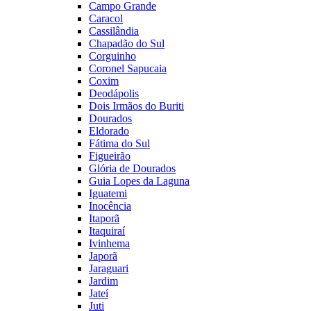
Campo Grande
Caracol
Cassilândia
Chapadão do Sul
Corguinho
Coronel Sapucaia
Coxim
Deodápolis
Dois Irmãos do Buriti
Dourados
Eldorado
Fátima do Sul
Figueirão
Glória de Dourados
Guia Lopes da Laguna
Iguatemi
Inocência
Itaporã
Itaquiraí
Ivinhema
Japorã
Jaraguari
Jardim
Jateí
Juti