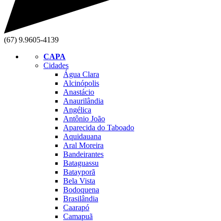
(67) 9.9605-4139
CAPA
Cidades
Água Clara
Alcinópolis
Anastácio
Anaurilândia
Angélica
Antônio João
Aparecida do Taboado
Aquidauana
Aral Moreira
Bandeirantes
Bataguassu
Batayporã
Bela Vista
Bodoquena
Brasilândia
Caarapó
Camapuã