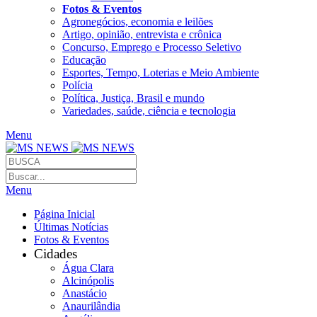
Fotos & Eventos
Agronegócios, economia e leilões
Artigo, opinião, entrevista e crônica
Concurso, Emprego e Processo Seletivo
Educação
Esportes, Tempo, Loterias e Meio Ambiente
Polícia
Política, Justiça, Brasil e mundo
Variedades, saúde, ciência e tecnologia
Menu
Menu
Página Inicial
Últimas Notícias
Fotos & Eventos
Cidades
Água Clara
Alcinópolis
Anastácio
Anaurilândia