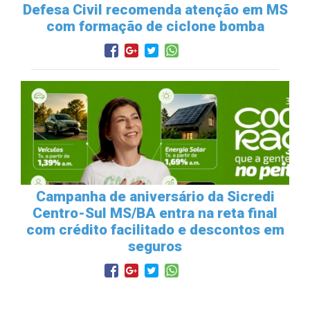
Defesa Civil recomenda atenção em MS
com formação de ciclone bomba
Campanha de aniversário da Sicredi
Centro-Sul MS/BA entra na reta final
com crédito facilitado e descontos em
seguros