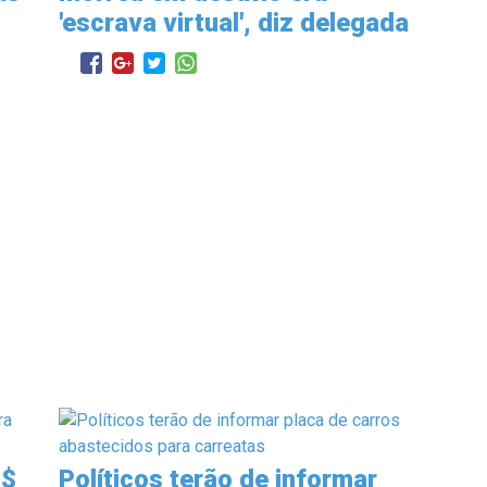
'escrava virtual', diz delegada
R$
Políticos terão de informar