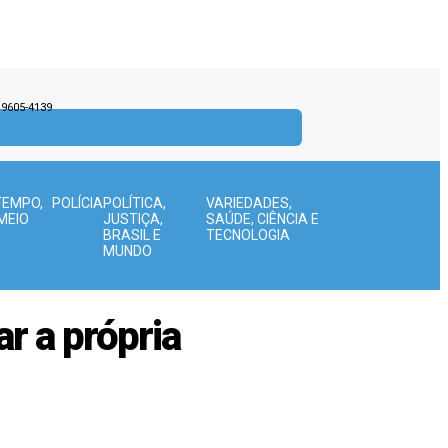
9.9605-4139
TEMPO,
POLÍCIA
POLÍTICA,
VARIEDADES,
MEIO
JUSTIÇA,
SAÚDE, CIÊNCIA E
BRASIL E
TECNOLOGIA
MUNDO
 a própria