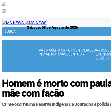
Sábado, 08 de Agosto de 2026
PÁGINA
ÚLTIMAS
FOTOS &
CIDADES
AGRONEG
INICIAL
NOTÍCIAS
EVENTOS
ECONOMI
LEILÕES
Homem é morto com paulad
mãe com facão
Crime ocorreu na Reserva Indígena de Dourados e polícia a