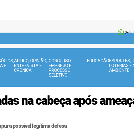
(67) 
ÓCIOS,
ARTIGO, OPINIÃO,
CONCURSO,
EDUCAÇÃO
ESPORTES, 
A E
ENTREVISTA E
EMPREGO E
LOTERIAS E 
CRÔNICA
PROCESSO
AMBIENTE
SELETIVO
as na cabeça após ameaçar
pura possível legítima defesa