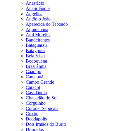
Anastácio
Anaurilândia
Angélica
Antônio João
Aparecida do Taboado
Aquidauana
Aral Moreira
Bandeirantes
Bataguassu
Batayporã
Bela Vista
Bodoquena
Brasilândia
Caarapó
Camapuã
Campo Grande
Caracol
Cassilândia
Chapadão do Sul
Corguinho
Coronel Sapucaia
Coxim
Deodápolis
Dois Irmãos do Buriti
Dourados