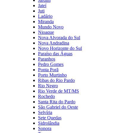
Jardim
Jateí
Juti
Ladário
Miranda
Mundo Novo
Nioaque
Nova Alvorada do Sul
Nova Andradina
Novo Horizonte do Sul
Paraíso das Águas
Paranhos
Pedro Gomes
Ponta Porã
Porto Murtinho
Ribas do Rio Pardo
Rio Negro
Rio Verde de MT/MS
Rochedo
Santa Rita do Pardo
São Gabriel do Oeste
Selvíria
Sete Quedas
Sidrolândia
Sonora