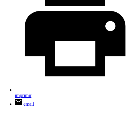
imprimir
email