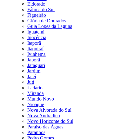
Eldorado
Fátima do Sul
Figueirão
Glória de Dourados
Guia Lopes da Laguna
Iguatemi
Inocência
Itaporã
Itaquiraí
Ivinhema
Japorã
Jaraguari
Jardim
Jateí
Juti
Ladário
Miranda
Mundo Novo
Nioaque
Nova Alvorada do Sul
Nova Andradina
Novo Horizonte do Sul
Paraíso das Águas
Paranhos
Pedro Gomes