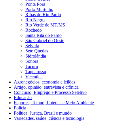
Ponta Porã
Porto Murtinho
Ribas do Rio Pardo
Rio Negro
Rio Verde de MT/MS
Rochedo
Santa Rita do Pardo
São Gabriel do Oeste
Selvíria
Sete Quedas
Sidrolândia
Sonora
Tacuru
Taquarussu
Vicentina
Agronegócios, economia e leilões
Artigo, opinião, entrevista e crônica
Concurso, Emprego e Processo Seletivo
Educação
Esportes, Tempo, Loterias e Meio Ambiente
Polícia
Política, Justiça, Brasil e mundo
Variedades, saúde, ciência e tecnologia