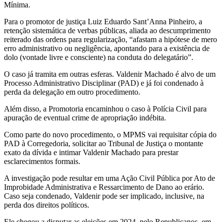
Mínima.
Para o promotor de justiça Luiz Eduardo Sant’Anna Pinheiro, a
retenção sistemática de verbas públicas, aliada ao descumprimento
reiterado das ordens para regularização, “afastam a hipótese de mero
erro administrativo ou negligência, apontando para a existência de
dolo (vontade livre e consciente) na conduta do delegatário”.
O caso já tramita em outras esferas. Valdenir Machado é alvo de um
Processo Administrativo Disciplinar (PAD) e já foi condenado à
perda da delegação em outro procedimento.
Além disso, a Promotoria encaminhou o caso à Polícia Civil para
apuração de eventual crime de apropriação indébita.
Como parte do novo procedimento, o MPMS vai requisitar cópia do
PAD à Corregedoria, solicitar ao Tribunal de Justiça o montante
exato da dívida e intimar Valdenir Machado para prestar
esclarecimentos formais.
A investigação pode resultar em uma Ação Civil Pública por Ato de
Improbidade Administrativa e Ressarcimento de Dano ao erário.
Caso seja condenado, Valdenir pode ser implicado, inclusive, na
perda dos direitos políticos.
Ele chegou a disputar as eleições em 2024, pelo Republicanos, em