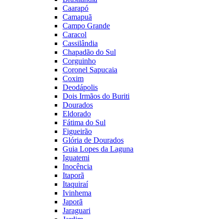
Caarapó
Camapuã
Campo Grande
Caracol
Cassilândia
Chapadão do Sul
Corguinho
Coronel Sapucaia
Coxim
Deodápolis
Dois Irmãos do Buriti
Dourados
Eldorado
Fátima do Sul
Figueirão
Glória de Dourados
Guia Lopes da Laguna
Iguatemi
Inocência
Itaporã
Itaquiraí
Ivinhema
Japorã
Jaraguari