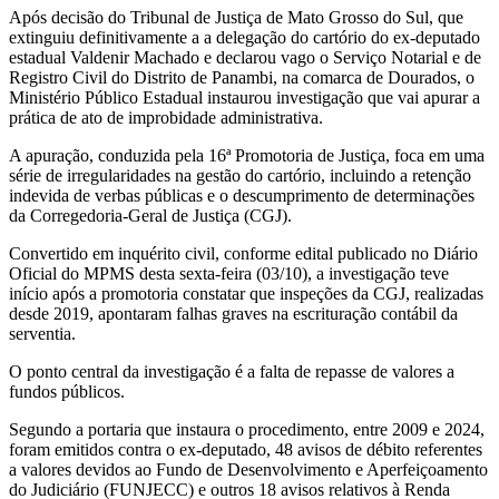
Após decisão do Tribunal de Justiça de Mato Grosso do Sul, que
extinguiu definitivamente a a delegação do cartório do ex-deputado
estadual Valdenir Machado e declarou vago o Serviço Notarial e de
Registro Civil do Distrito de Panambi, na comarca de Dourados, o
Ministério Público Estadual instaurou investigação que vai apurar a
prática de ato de improbidade administrativa.
A apuração, conduzida pela 16ª Promotoria de Justiça, foca em uma
série de irregularidades na gestão do cartório, incluindo a retenção
indevida de verbas públicas e o descumprimento de determinações
da Corregedoria-Geral de Justiça (CGJ).
Convertido em inquérito civil, conforme edital publicado no Diário
Oficial do MPMS desta sexta-feira (03/10), a investigação teve
início após a promotoria constatar que inspeções da CGJ, realizadas
desde 2019, apontaram falhas graves na escrituração contábil da
serventia.
O ponto central da investigação é a falta de repasse de valores a
fundos públicos.
Segundo a portaria que instaura o procedimento, entre 2009 e 2024,
foram emitidos contra o ex-deputado, 48 avisos de débito referentes
a valores devidos ao Fundo de Desenvolvimento e Aperfeiçoamento
do Judiciário (FUNJECC) e outros 18 avisos relativos à Renda