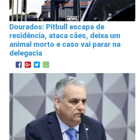
Dourados: Pitbull escapa de
residência, ataca cães, deixa um
animal morto e caso vai parar na
delegacia