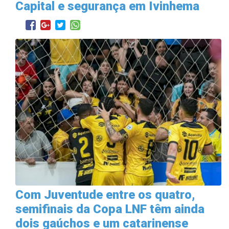
Capital e segurança em Ivinhema
Com Juventude entre os quatro,
semifinais da Copa LNF têm ainda
dois gaúchos e um catarinense