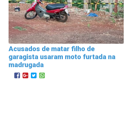
Acusados de matar filho de
garagista usaram moto furtada na
madrugada