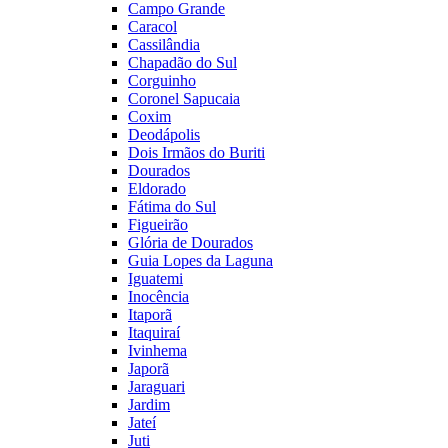
Campo Grande
Caracol
Cassilândia
Chapadão do Sul
Corguinho
Coronel Sapucaia
Coxim
Deodápolis
Dois Irmãos do Buriti
Dourados
Eldorado
Fátima do Sul
Figueirão
Glória de Dourados
Guia Lopes da Laguna
Iguatemi
Inocência
Itaporã
Itaquiraí
Ivinhema
Japorã
Jaraguari
Jardim
Jateí
Juti