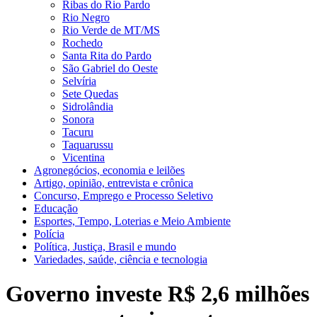
Ribas do Rio Pardo
Rio Negro
Rio Verde de MT/MS
Rochedo
Santa Rita do Pardo
São Gabriel do Oeste
Selvíria
Sete Quedas
Sidrolândia
Sonora
Tacuru
Taquarussu
Vicentina
Agronegócios, economia e leilões
Artigo, opinião, entrevista e crônica
Concurso, Emprego e Processo Seletivo
Educação
Esportes, Tempo, Loterias e Meio Ambiente
Polícia
Política, Justiça, Brasil e mundo
Variedades, saúde, ciência e tecnologia
Governo investe R$ 2,6 milhões