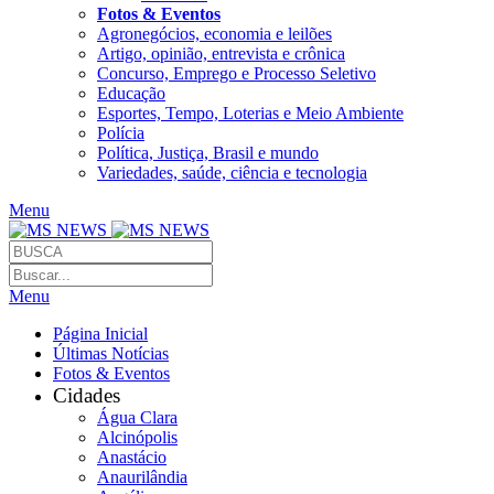
Fotos & Eventos
Agronegócios, economia e leilões
Artigo, opinião, entrevista e crônica
Concurso, Emprego e Processo Seletivo
Educação
Esportes, Tempo, Loterias e Meio Ambiente
Polícia
Política, Justiça, Brasil e mundo
Variedades, saúde, ciência e tecnologia
Menu
Menu
Página Inicial
Últimas Notícias
Fotos & Eventos
Cidades
Água Clara
Alcinópolis
Anastácio
Anaurilândia