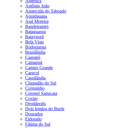
Angélica
Antônio João
Aparecida do Taboado
Aquidauana
Aral Moreira
Bandeirantes
Bataguassu
Batayporã
Bela Vista
Bodoquena
Brasilândia
Caarapó
Camapuã
Campo Grande
Caracol
Cassilândia
Chapadão do Sul
Corguinho
Coronel Sapucaia
Coxim
Deodápolis
Dois Irmãos do Buriti
Dourados
Eldorado
Fátima do Sul