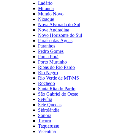
Ladário
Miranda
Mundo Novo
Nioaque
Nova Alvorada do Sul
Nova Andradina
Novo Horizonte do Sul
Paraíso das Águas
Paranhos
Pedro Gomes
Ponta Porã
Porto Murtinho
Ribas do Rio Pardo
Rio Negro
Rio Verde de MT/MS
Rochedo
Santa Rita do Pardo
São Gabriel do Oeste
Selvíria
Sete Quedas
Sidrolândia
Sonora
Tacuru
Taquarussu
Vicentina