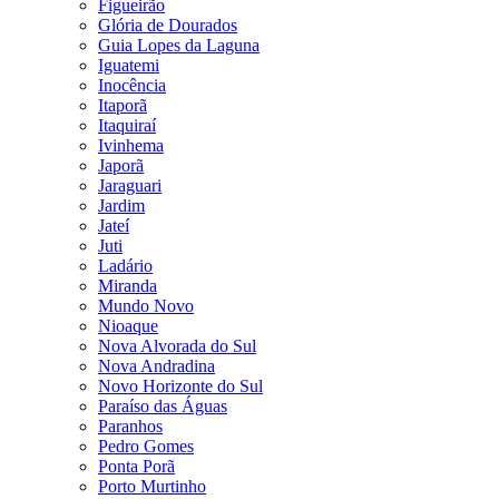
Figueirão
Glória de Dourados
Guia Lopes da Laguna
Iguatemi
Inocência
Itaporã
Itaquiraí
Ivinhema
Japorã
Jaraguari
Jardim
Jateí
Juti
Ladário
Miranda
Mundo Novo
Nioaque
Nova Alvorada do Sul
Nova Andradina
Novo Horizonte do Sul
Paraíso das Águas
Paranhos
Pedro Gomes
Ponta Porã
Porto Murtinho