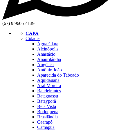
(67) 9.9605-4139
CAPA
Cidades
Água Clara
Alcinópolis
Anastácio
Anaurilândia
Angélica
Antônio João
Aparecida do Taboado
Aquidauana
Aral Moreira
Bandeirantes
Bataguassu
Batayporã
Bela Vista
Bodoquena
Brasilândia
Caarapó
Camapuã