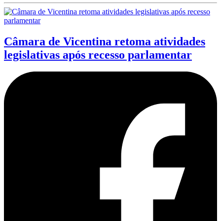
Câmara de Vicentina retoma atividades
legislativas após recesso parlamentar