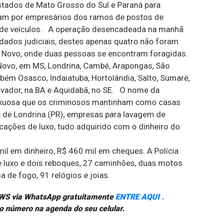
stados de Mato Grosso do Sul e Paraná para
avam por empresários dos ramos de postos de
a de veículos. A operação desencadeada na manhã
dados judiciais, destes apenas quatro não foram
 Novo, onde duas pessoas se encontram foragidas.
Novo, em MS, Londrina, Cambé, Arapongas, São
bém Osasco, Indaiatuba, Hortolândia, Salto, Sumaré,
lvador, na BA e Aquidabã, no SE. O nome da
luxuosa que os criminosos mantinham como casas
 de Londrina (PR), empresas para lavagem de
ações de luxo, tudo adquirido com o dinheiro do
il em dinheiro, R$ 460 mil em cheques. A Polícia
 luxo e dois reboques, 27 caminhões, duas motos
a de fogo, 91 relógios e joias.
NEWS via WhatsApp gratuitamente
ENTRE AQUI .
o número na agenda do seu celular.