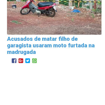
Acusados de matar filho de
garagista usaram moto furtada na
madrugada