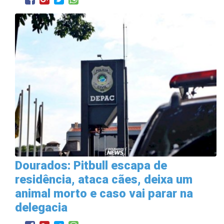
Dourados: Pitbull escapa de
residência, ataca cães, deixa um
animal morto e caso vai parar na
delegacia