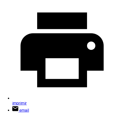
imprimir
email