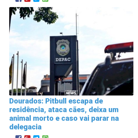
Dourados: Pitbull escapa de
residência, ataca cães, deixa um
animal morto e caso vai parar na
delegacia