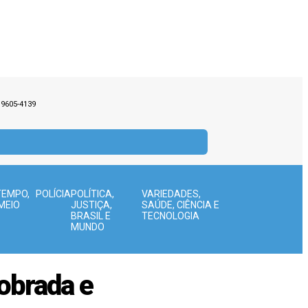
9.9605-4139
TEMPO,
POLÍCIA
POLÍTICA,
VARIEDADES,
MEIO
JUSTIÇA,
SAÚDE, CIÊNCIA E
BRASIL E
TECNOLOGIA
MUNDO
obrada e