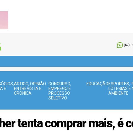
(67) 
ÓCIOS,
ARTIGO, OPINIÃO,
CONCURSO,
EDUCAÇÃO
ESPORTES, 
A E
ENTREVISTA E
EMPREGO E
LOTERIAS E 
CRÔNICA
PROCESSO
AMBIENTE
SELETIVO
er tenta comprar mais, é c