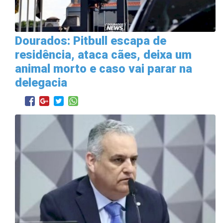
Dourados: Pitbull escapa de
residência, ataca cães, deixa um
animal morto e caso vai parar na
delegacia