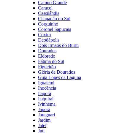
Campo Grande
Caracol
Cassilândia
Chapadão do Sul
Corguinho
Coronel Sapucaia
Coxim
Deodápolis
Dois Irmãos do Buriti
Dourados
Eldorado
Fátima do Sul
Figueirão
Glória de Dourados
Guia Lopes da Laguna
Iguatemi
Inocência
Itaporã
Itaquiraí
Ivinhema
Japorã
Jaraguari
Jardim
Jateí
Juti