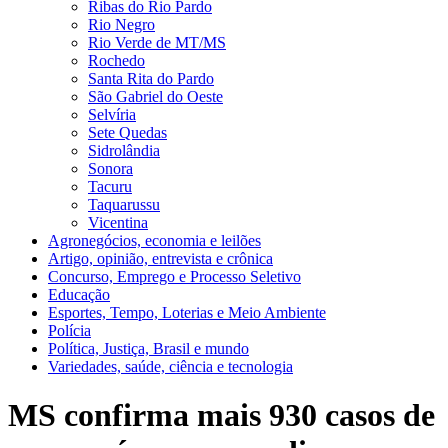
Ribas do Rio Pardo
Rio Negro
Rio Verde de MT/MS
Rochedo
Santa Rita do Pardo
São Gabriel do Oeste
Selvíria
Sete Quedas
Sidrolândia
Sonora
Tacuru
Taquarussu
Vicentina
Agronegócios, economia e leilões
Artigo, opinião, entrevista e crônica
Concurso, Emprego e Processo Seletivo
Educação
Esportes, Tempo, Loterias e Meio Ambiente
Polícia
Política, Justiça, Brasil e mundo
Variedades, saúde, ciência e tecnologia
MS confirma mais 930 casos de