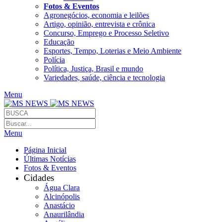
Fotos & Eventos
Agronegócios, economia e leilões
Artigo, opinião, entrevista e crônica
Concurso, Emprego e Processo Seletivo
Educação
Esportes, Tempo, Loterias e Meio Ambiente
Polícia
Política, Justiça, Brasil e mundo
Variedades, saúde, ciência e tecnologia
Menu
Menu
Página Inicial
Últimas Notícias
Fotos & Eventos
Cidades
Água Clara
Alcinópolis
Anastácio
Anaurilândia