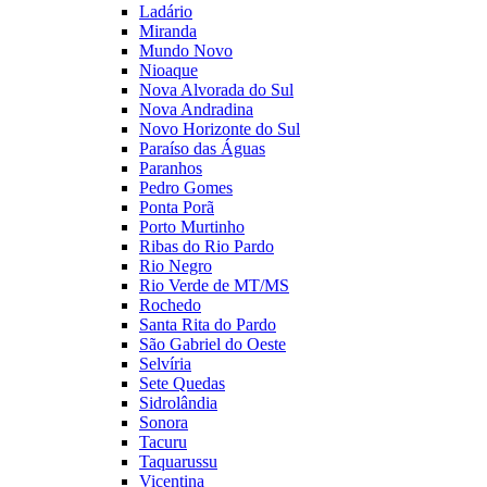
Ladário
Miranda
Mundo Novo
Nioaque
Nova Alvorada do Sul
Nova Andradina
Novo Horizonte do Sul
Paraíso das Águas
Paranhos
Pedro Gomes
Ponta Porã
Porto Murtinho
Ribas do Rio Pardo
Rio Negro
Rio Verde de MT/MS
Rochedo
Santa Rita do Pardo
São Gabriel do Oeste
Selvíria
Sete Quedas
Sidrolândia
Sonora
Tacuru
Taquarussu
Vicentina