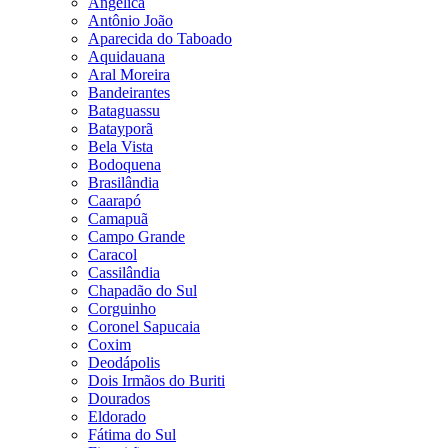
Angélica
Antônio João
Aparecida do Taboado
Aquidauana
Aral Moreira
Bandeirantes
Bataguassu
Batayporã
Bela Vista
Bodoquena
Brasilândia
Caarapó
Camapuã
Campo Grande
Caracol
Cassilândia
Chapadão do Sul
Corguinho
Coronel Sapucaia
Coxim
Deodápolis
Dois Irmãos do Buriti
Dourados
Eldorado
Fátima do Sul