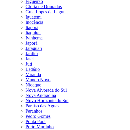
Figueirão
Glória de Dourados
Guia Lopes da Laguna
Iguatemi
Inocência
Itaporã
Itaquiraí
Ivinhema
Japorã
Jaraguari
Jardim
Jateí
Juti
Ladário
Miranda
Mundo Novo
Nioaque
Nova Alvorada do Sul
Nova Andradina
Novo Horizonte do Sul
Paraíso das Águas
Paranhos
Pedro Gomes
Ponta Porã
Porto Murtinho