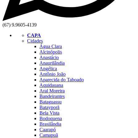
(67) 9.9605-4139
CAPA
Cidades
Água Clara
Alcinópolis
Anastácio
Anaurilândia
Angélica
Antônio João
Aparecida do Taboado
Aquidauana
Aral Moreira
Bandeirantes
Bataguassu
Batayporã
Bela Vista
Bodoquena
Brasilândia
Caarapó
Camapuã