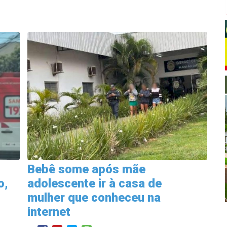
Bebê some após mãe
o,
adolescente ir à casa de
mulher que conheceu na
internet