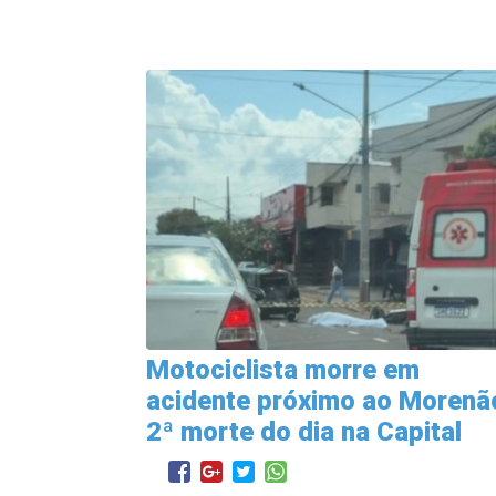
Motociclista morre em
acidente próximo ao Morenã
2ª morte do dia na Capital