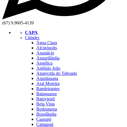
(67) 9.9605-4139
CAPA
Cidades
Água Clara
Alcinópolis
Anastácio
Anaurilândia
Angélica
Antônio João
Aparecida do Taboado
Aquidauana
Aral Moreira
Bandeirantes
Bataguassu
Batayporã
Bela Vista
Bodoquena
Brasilândia
Caarapó
Camapuã