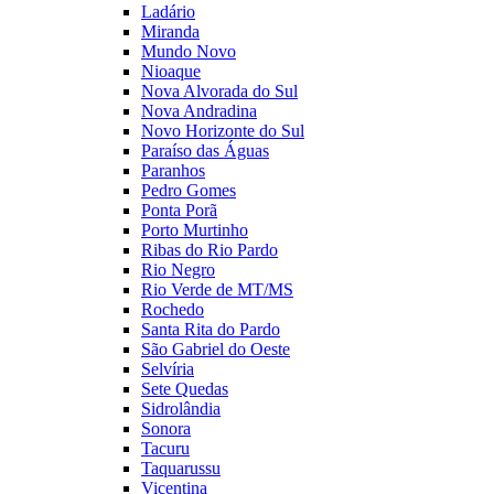
Ladário
Miranda
Mundo Novo
Nioaque
Nova Alvorada do Sul
Nova Andradina
Novo Horizonte do Sul
Paraíso das Águas
Paranhos
Pedro Gomes
Ponta Porã
Porto Murtinho
Ribas do Rio Pardo
Rio Negro
Rio Verde de MT/MS
Rochedo
Santa Rita do Pardo
São Gabriel do Oeste
Selvíria
Sete Quedas
Sidrolândia
Sonora
Tacuru
Taquarussu
Vicentina