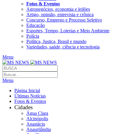
Fotos & Eventos
Agronegócios, economia e leilões
Artigo, opinião, entrevista e crônica
Concurso, Emprego e Processo Seletivo
Educação
Esportes, Tempo, Loterias e Meio Ambiente
Polícia
Política, Justiça, Brasil e mundo
Variedades, saúde, ciência e tecnologia
Menu
Menu
Página Inicial
Últimas Notícias
Fotos & Eventos
Cidades
Água Clara
Alcinópolis
Anastácio
Anaurilândia