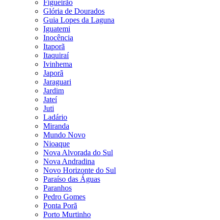
Figueirão
Glória de Dourados
Guia Lopes da Laguna
Iguatemi
Inocência
Itaporã
Itaquiraí
Ivinhema
Japorã
Jaraguari
Jardim
Jateí
Juti
Ladário
Miranda
Mundo Novo
Nioaque
Nova Alvorada do Sul
Nova Andradina
Novo Horizonte do Sul
Paraíso das Águas
Paranhos
Pedro Gomes
Ponta Porã
Porto Murtinho