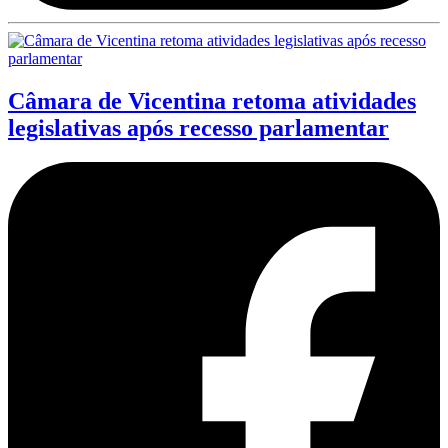
Câmara de Vicentina retoma atividades
legislativas após recesso parlamentar