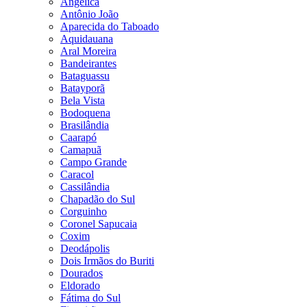
Angélica
Antônio João
Aparecida do Taboado
Aquidauana
Aral Moreira
Bandeirantes
Bataguassu
Batayporã
Bela Vista
Bodoquena
Brasilândia
Caarapó
Camapuã
Campo Grande
Caracol
Cassilândia
Chapadão do Sul
Corguinho
Coronel Sapucaia
Coxim
Deodápolis
Dois Irmãos do Buriti
Dourados
Eldorado
Fátima do Sul