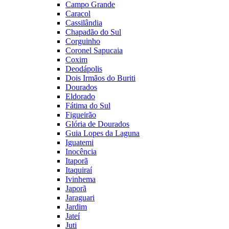
Campo Grande
Caracol
Cassilândia
Chapadão do Sul
Corguinho
Coronel Sapucaia
Coxim
Deodápolis
Dois Irmãos do Buriti
Dourados
Eldorado
Fátima do Sul
Figueirão
Glória de Dourados
Guia Lopes da Laguna
Iguatemi
Inocência
Itaporã
Itaquiraí
Ivinhema
Japorã
Jaraguari
Jardim
Jateí
Juti