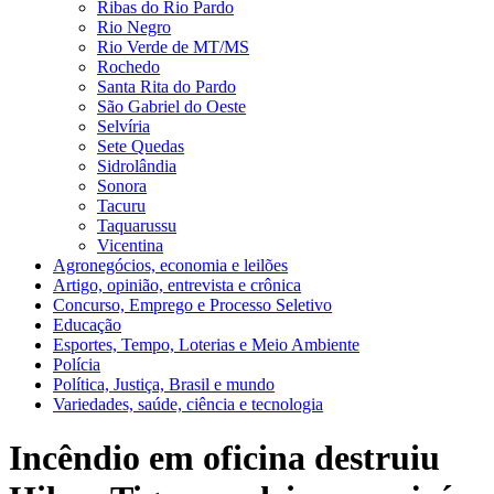
Ribas do Rio Pardo
Rio Negro
Rio Verde de MT/MS
Rochedo
Santa Rita do Pardo
São Gabriel do Oeste
Selvíria
Sete Quedas
Sidrolândia
Sonora
Tacuru
Taquarussu
Vicentina
Agronegócios, economia e leilões
Artigo, opinião, entrevista e crônica
Concurso, Emprego e Processo Seletivo
Educação
Esportes, Tempo, Loterias e Meio Ambiente
Polícia
Política, Justiça, Brasil e mundo
Variedades, saúde, ciência e tecnologia
Incêndio em oficina destruiu