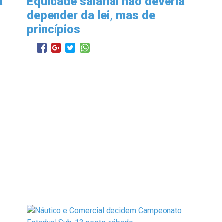
a
Equidade salarial não deveria
depender da lei, mas de
princípios