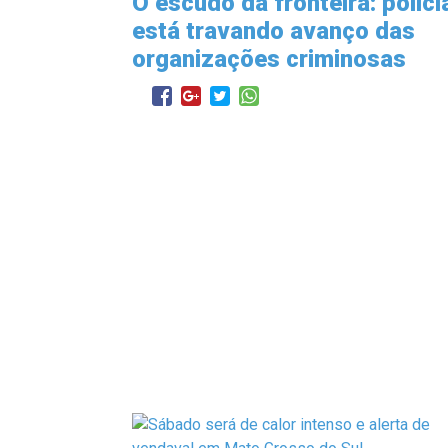
O escudo da fronteira: políci
está travando avanço das
organizações criminosas