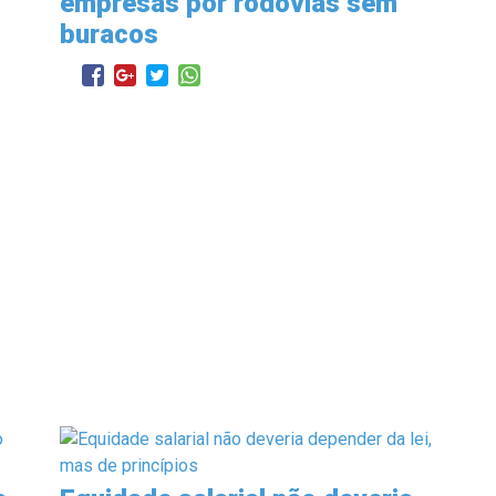
empresas por rodovias sem
buracos