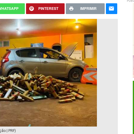
PUBL
WHATSAPP
PINTEREST
IMPRIMIR
ção | PRF)