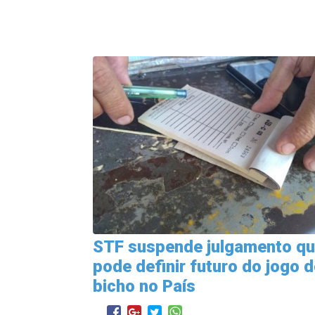
STF suspende julgamento q
pode definir futuro do jogo 
bicho no País