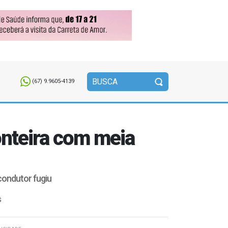
(67) 9.9605-4139
onteira com meia
condutor fugiu
S