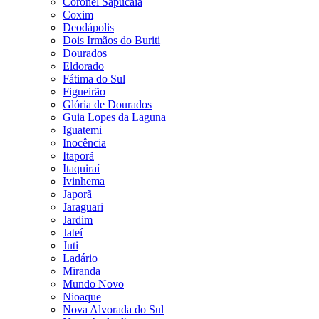
Coronel Sapucaia
Coxim
Deodápolis
Dois Irmãos do Buriti
Dourados
Eldorado
Fátima do Sul
Figueirão
Glória de Dourados
Guia Lopes da Laguna
Iguatemi
Inocência
Itaporã
Itaquiraí
Ivinhema
Japorã
Jaraguari
Jardim
Jateí
Juti
Ladário
Miranda
Mundo Novo
Nioaque
Nova Alvorada do Sul