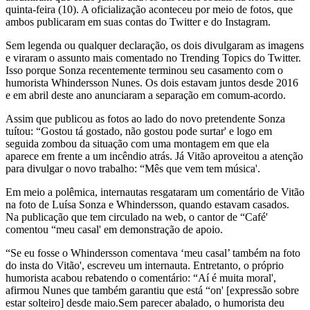
quinta-feira (10). A oficialização aconteceu por meio de fotos, que
ambos publicaram em suas contas do Twitter e do Instagram.
Sem legenda ou qualquer declaração, os dois divulgaram as imagens
e viraram o assunto mais comentado no Trending Topics do Twitter.
Isso porque Sonza recentemente terminou seu casamento com o
humorista Whindersson Nunes. Os dois estavam juntos desde 2016
e em abril deste ano anunciaram a separação em comum-acordo.
Assim que publicou as fotos ao lado do novo pretendente Sonza
tuítou: “Gostou tá gostado, não gostou pode surtar' e logo em
seguida zombou da situação com uma montagem em que ela
aparece em frente a um incêndio atrás. Já Vitão aproveitou a atenção
para divulgar o novo trabalho: “Mês que vem tem música'.
Em meio a polêmica, internautas resgataram um comentário de Vitão
na foto de Luísa Sonza e Whindersson, quando estavam casados.
Na publicação que tem circulado na web, o cantor de “Café'
comentou “meu casal' em demonstração de apoio.
“Se eu fosse o Whindersson comentava ‘meu casal’ também na foto
do insta do Vitão', escreveu um internauta. Entretanto, o próprio
humorista acabou rebatendo o comentário: “Aí é muita moral',
afirmou Nunes que também garantiu que está “on' [expressão sobre
estar solteiro] desde maio.Sem parecer abalado, o humorista deu