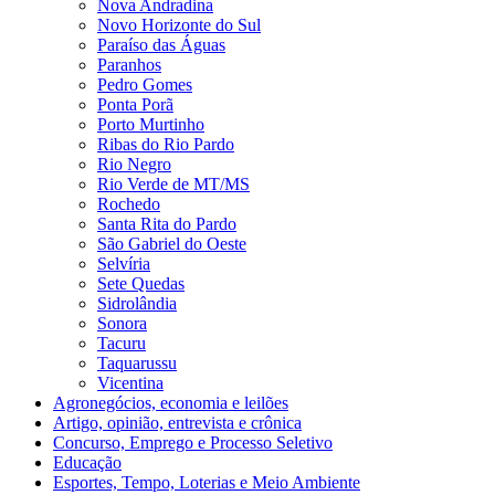
Nova Andradina
Novo Horizonte do Sul
Paraíso das Águas
Paranhos
Pedro Gomes
Ponta Porã
Porto Murtinho
Ribas do Rio Pardo
Rio Negro
Rio Verde de MT/MS
Rochedo
Santa Rita do Pardo
São Gabriel do Oeste
Selvíria
Sete Quedas
Sidrolândia
Sonora
Tacuru
Taquarussu
Vicentina
Agronegócios, economia e leilões
Artigo, opinião, entrevista e crônica
Concurso, Emprego e Processo Seletivo
Educação
Esportes, Tempo, Loterias e Meio Ambiente