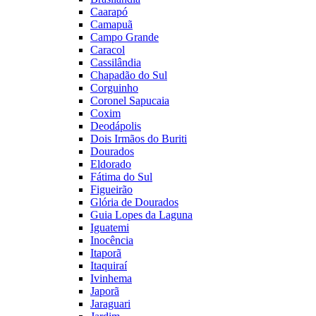
Caarapó
Camapuã
Campo Grande
Caracol
Cassilândia
Chapadão do Sul
Corguinho
Coronel Sapucaia
Coxim
Deodápolis
Dois Irmãos do Buriti
Dourados
Eldorado
Fátima do Sul
Figueirão
Glória de Dourados
Guia Lopes da Laguna
Iguatemi
Inocência
Itaporã
Itaquiraí
Ivinhema
Japorã
Jaraguari