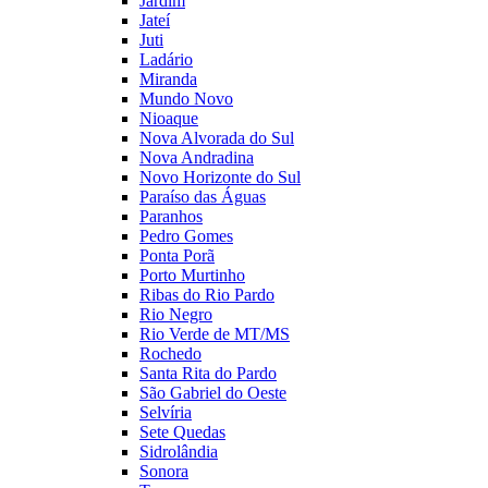
Jardim
Jateí
Juti
Ladário
Miranda
Mundo Novo
Nioaque
Nova Alvorada do Sul
Nova Andradina
Novo Horizonte do Sul
Paraíso das Águas
Paranhos
Pedro Gomes
Ponta Porã
Porto Murtinho
Ribas do Rio Pardo
Rio Negro
Rio Verde de MT/MS
Rochedo
Santa Rita do Pardo
São Gabriel do Oeste
Selvíria
Sete Quedas
Sidrolândia
Sonora