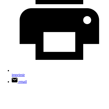
imprimir
email