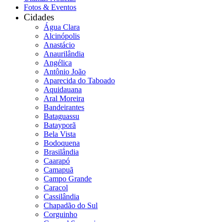
Fotos & Eventos
Cidades
Água Clara
Alcinópolis
Anastácio
Anaurilândia
Angélica
Antônio João
Aparecida do Taboado
Aquidauana
Aral Moreira
Bandeirantes
Bataguassu
Batayporã
Bela Vista
Bodoquena
Brasilândia
Caarapó
Camapuã
Campo Grande
Caracol
Cassilândia
Chapadão do Sul
Corguinho