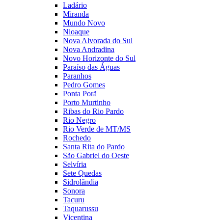
Ladário
Miranda
Mundo Novo
Nioaque
Nova Alvorada do Sul
Nova Andradina
Novo Horizonte do Sul
Paraíso das Águas
Paranhos
Pedro Gomes
Ponta Porã
Porto Murtinho
Ribas do Rio Pardo
Rio Negro
Rio Verde de MT/MS
Rochedo
Santa Rita do Pardo
São Gabriel do Oeste
Selvíria
Sete Quedas
Sidrolândia
Sonora
Tacuru
Taquarussu
Vicentina