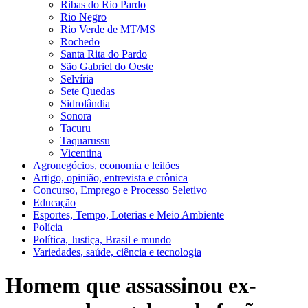
Ribas do Rio Pardo
Rio Negro
Rio Verde de MT/MS
Rochedo
Santa Rita do Pardo
São Gabriel do Oeste
Selvíria
Sete Quedas
Sidrolândia
Sonora
Tacuru
Taquarussu
Vicentina
Agronegócios, economia e leilões
Artigo, opinião, entrevista e crônica
Concurso, Emprego e Processo Seletivo
Educação
Esportes, Tempo, Loterias e Meio Ambiente
Polícia
Política, Justiça, Brasil e mundo
Variedades, saúde, ciência e tecnologia
Homem que assassinou ex-