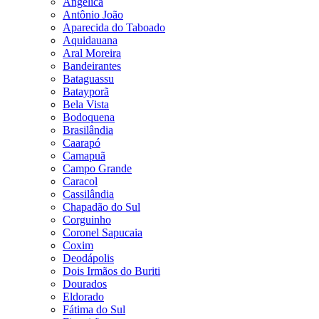
Angélica
Antônio João
Aparecida do Taboado
Aquidauana
Aral Moreira
Bandeirantes
Bataguassu
Batayporã
Bela Vista
Bodoquena
Brasilândia
Caarapó
Camapuã
Campo Grande
Caracol
Cassilândia
Chapadão do Sul
Corguinho
Coronel Sapucaia
Coxim
Deodápolis
Dois Irmãos do Buriti
Dourados
Eldorado
Fátima do Sul