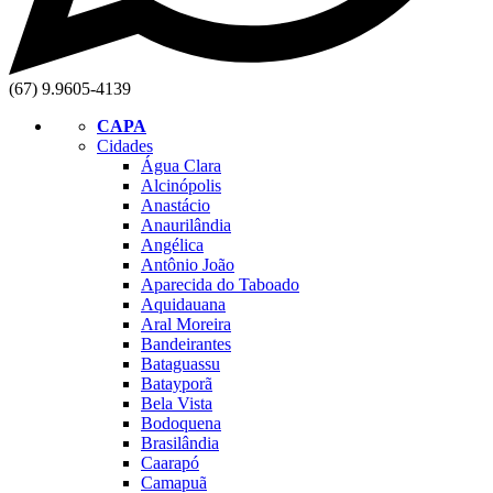
(67) 9.9605-4139
CAPA
Cidades
Água Clara
Alcinópolis
Anastácio
Anaurilândia
Angélica
Antônio João
Aparecida do Taboado
Aquidauana
Aral Moreira
Bandeirantes
Bataguassu
Batayporã
Bela Vista
Bodoquena
Brasilândia
Caarapó
Camapuã