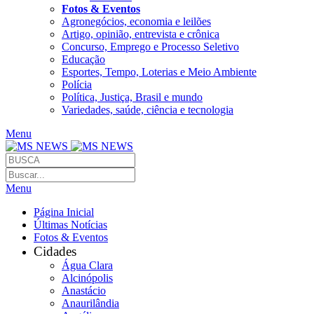
Fotos & Eventos
Agronegócios, economia e leilões
Artigo, opinião, entrevista e crônica
Concurso, Emprego e Processo Seletivo
Educação
Esportes, Tempo, Loterias e Meio Ambiente
Polícia
Política, Justiça, Brasil e mundo
Variedades, saúde, ciência e tecnologia
Menu
Menu
Página Inicial
Últimas Notícias
Fotos & Eventos
Cidades
Água Clara
Alcinópolis
Anastácio
Anaurilândia