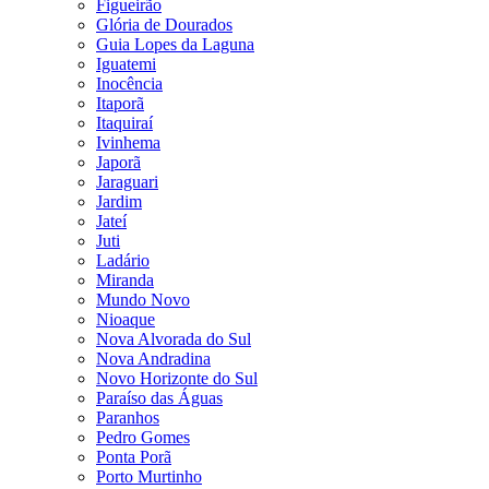
Figueirão
Glória de Dourados
Guia Lopes da Laguna
Iguatemi
Inocência
Itaporã
Itaquiraí
Ivinhema
Japorã
Jaraguari
Jardim
Jateí
Juti
Ladário
Miranda
Mundo Novo
Nioaque
Nova Alvorada do Sul
Nova Andradina
Novo Horizonte do Sul
Paraíso das Águas
Paranhos
Pedro Gomes
Ponta Porã
Porto Murtinho