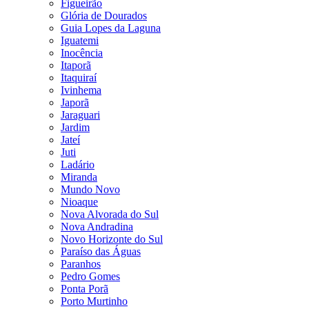
Figueirão
Glória de Dourados
Guia Lopes da Laguna
Iguatemi
Inocência
Itaporã
Itaquiraí
Ivinhema
Japorã
Jaraguari
Jardim
Jateí
Juti
Ladário
Miranda
Mundo Novo
Nioaque
Nova Alvorada do Sul
Nova Andradina
Novo Horizonte do Sul
Paraíso das Águas
Paranhos
Pedro Gomes
Ponta Porã
Porto Murtinho