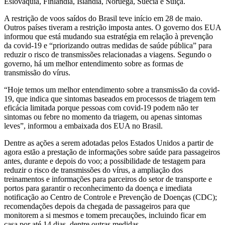
Eslováquia, Finlândia, Islândia, Noruega, Suécia e Suíça.
A restrição de voos saídos do Brasil teve início em 28 de maio.
Outros países tiveram a restrição imposta antes. O governo dos EUA
informou que está mudando sua estratégia em relação à prevenção
da covid-19 e “priorizando outras medidas de saúde pública” para
reduzir o risco de transmissões relacionadas a viagens. Segundo o
governo, há um melhor entendimento sobre as formas de
transmissão do vírus.
“Hoje temos um melhor entendimento sobre a transmissão da covid-
19, que indica que sintomas baseados em processos de triagem tem
eficácia limitada porque pessoas com covid-19 podem não ter
sintomas ou febre no momento da triagem, ou apenas sintomas
leves”, informou a embaixada dos EUA no Brasil.
Dentre as ações a serem adotadas pelos Estados Unidos a partir de
agora estão a prestação de informações sobre saúde para passageiros
antes, durante e depois do voo; a possibilidade de testagem para
reduzir o risco de transmissões do vírus, a ampliação dos
treinamentos e informações para parceiros do setor de transporte e
portos para garantir o reconhecimento da doença e imediata
notificação ao Centro de Controle e Prevenção de Doenças (CDC);
recomendações depois da chegada de passageiros para que
monitorem a si mesmos e tomem precauções, incluindo ficar em
casa por até 14 dias, dentre outras medidas.