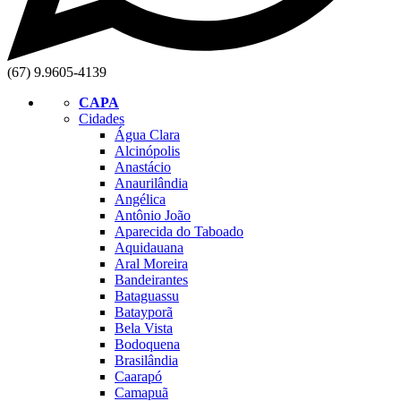
(67) 9.9605-4139
CAPA
Cidades
Água Clara
Alcinópolis
Anastácio
Anaurilândia
Angélica
Antônio João
Aparecida do Taboado
Aquidauana
Aral Moreira
Bandeirantes
Bataguassu
Batayporã
Bela Vista
Bodoquena
Brasilândia
Caarapó
Camapuã