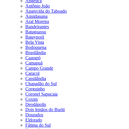
Angélica
Antônio João
Aparecida do Taboado
Aquidauana
Aral Moreira
Bandeirantes
Bataguassu
Batayporã
Bela Vista
Bodoquena
Brasilândia
Caarapó
Camapuã
Campo Grande
Caracol
Cassilândia
Chapadão do Sul
Corguinho
Coronel Sapucaia
Coxim
Deodápolis
Dois Irmãos do Buriti
Dourados
Eldorado
Fátima do Sul