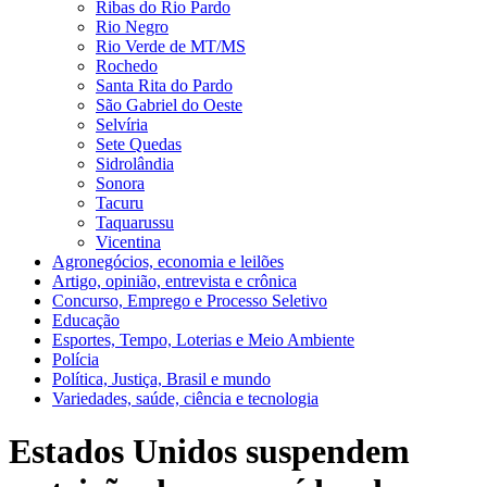
Ribas do Rio Pardo
Rio Negro
Rio Verde de MT/MS
Rochedo
Santa Rita do Pardo
São Gabriel do Oeste
Selvíria
Sete Quedas
Sidrolândia
Sonora
Tacuru
Taquarussu
Vicentina
Agronegócios, economia e leilões
Artigo, opinião, entrevista e crônica
Concurso, Emprego e Processo Seletivo
Educação
Esportes, Tempo, Loterias e Meio Ambiente
Polícia
Política, Justiça, Brasil e mundo
Variedades, saúde, ciência e tecnologia
Estados Unidos suspendem