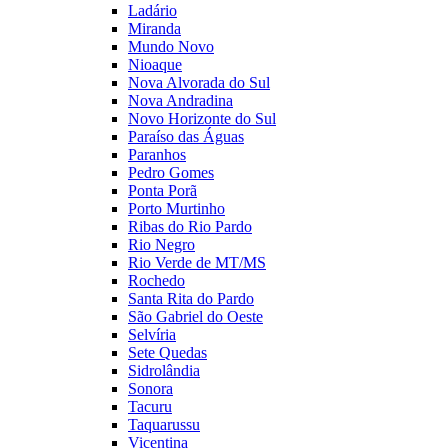
Ladário
Miranda
Mundo Novo
Nioaque
Nova Alvorada do Sul
Nova Andradina
Novo Horizonte do Sul
Paraíso das Águas
Paranhos
Pedro Gomes
Ponta Porã
Porto Murtinho
Ribas do Rio Pardo
Rio Negro
Rio Verde de MT/MS
Rochedo
Santa Rita do Pardo
São Gabriel do Oeste
Selvíria
Sete Quedas
Sidrolândia
Sonora
Tacuru
Taquarussu
Vicentina