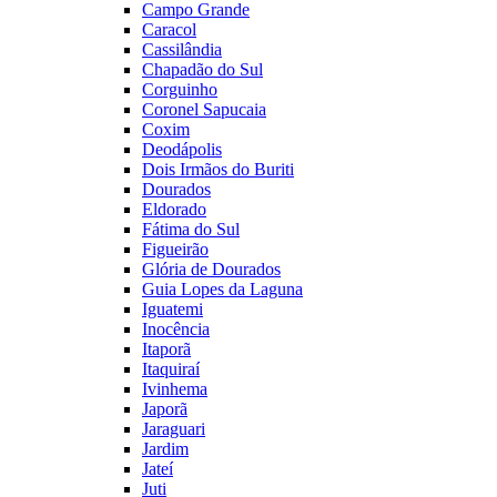
Campo Grande
Caracol
Cassilândia
Chapadão do Sul
Corguinho
Coronel Sapucaia
Coxim
Deodápolis
Dois Irmãos do Buriti
Dourados
Eldorado
Fátima do Sul
Figueirão
Glória de Dourados
Guia Lopes da Laguna
Iguatemi
Inocência
Itaporã
Itaquiraí
Ivinhema
Japorã
Jaraguari
Jardim
Jateí
Juti