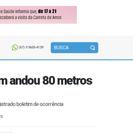
(67) 9.9605-4139
em andou 80 metros
gistrado boletim de ocorrência
WS