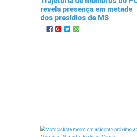
Trajetória de membros do P
revela presença em metade
dos presídios de MS