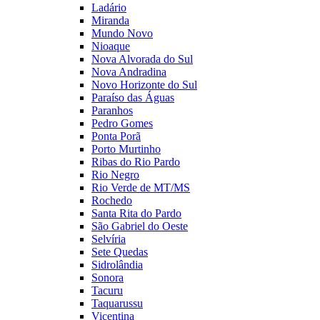
Ladário
Miranda
Mundo Novo
Nioaque
Nova Alvorada do Sul
Nova Andradina
Novo Horizonte do Sul
Paraíso das Águas
Paranhos
Pedro Gomes
Ponta Porã
Porto Murtinho
Ribas do Rio Pardo
Rio Negro
Rio Verde de MT/MS
Rochedo
Santa Rita do Pardo
São Gabriel do Oeste
Selvíria
Sete Quedas
Sidrolândia
Sonora
Tacuru
Taquarussu
Vicentina