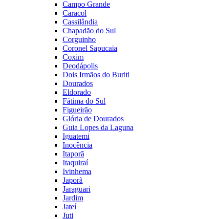
Campo Grande
Caracol
Cassilândia
Chapadão do Sul
Corguinho
Coronel Sapucaia
Coxim
Deodápolis
Dois Irmãos do Buriti
Dourados
Eldorado
Fátima do Sul
Figueirão
Glória de Dourados
Guia Lopes da Laguna
Iguatemi
Inocência
Itaporã
Itaquiraí
Ivinhema
Japorã
Jaraguari
Jardim
Jateí
Juti