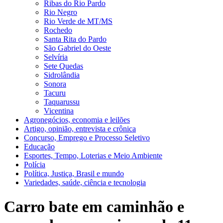
Ribas do Rio Pardo
Rio Negro
Rio Verde de MT/MS
Rochedo
Santa Rita do Pardo
São Gabriel do Oeste
Selvíria
Sete Quedas
Sidrolândia
Sonora
Tacuru
Taquarussu
Vicentina
Agronegócios, economia e leilões
Artigo, opinião, entrevista e crônica
Concurso, Emprego e Processo Seletivo
Educação
Esportes, Tempo, Loterias e Meio Ambiente
Polícia
Política, Justiça, Brasil e mundo
Variedades, saúde, ciência e tecnologia
Carro bate em caminhão e