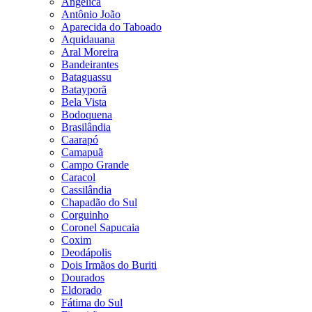
Angélica
Antônio João
Aparecida do Taboado
Aquidauana
Aral Moreira
Bandeirantes
Bataguassu
Batayporã
Bela Vista
Bodoquena
Brasilândia
Caarapó
Camapuã
Campo Grande
Caracol
Cassilândia
Chapadão do Sul
Corguinho
Coronel Sapucaia
Coxim
Deodápolis
Dois Irmãos do Buriti
Dourados
Eldorado
Fátima do Sul