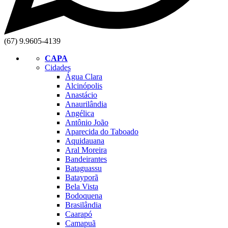
(67) 9.9605-4139
CAPA
Cidades
Água Clara
Alcinópolis
Anastácio
Anaurilândia
Angélica
Antônio João
Aparecida do Taboado
Aquidauana
Aral Moreira
Bandeirantes
Bataguassu
Batayporã
Bela Vista
Bodoquena
Brasilândia
Caarapó
Camapuã