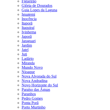
Figueirão
Glória de Dourados
Guia Lopes da Laguna
Iguatemi
Inocência
Itaporã
Itaquiraí
Ivinhema
Japorã
Jaraguari
Jardim
Jateí
Juti
Ladário
Miranda
Mundo Novo
Nioaque
Nova Alvorada do Sul
Nova Andradina
Novo Horizonte do Sul
Paraíso das Águas
Paranhos
Pedro Gomes
Ponta Porã
Porto Murtinho