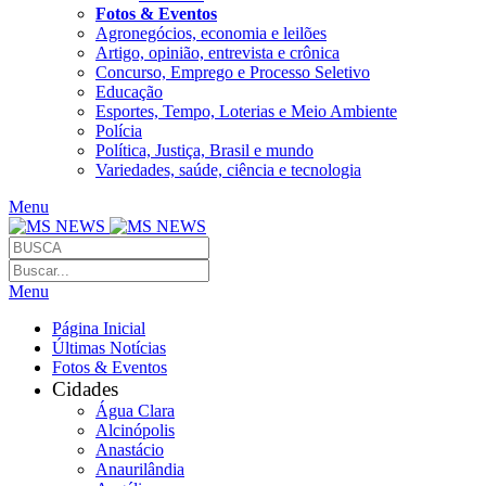
Fotos & Eventos
Agronegócios, economia e leilões
Artigo, opinião, entrevista e crônica
Concurso, Emprego e Processo Seletivo
Educação
Esportes, Tempo, Loterias e Meio Ambiente
Polícia
Política, Justiça, Brasil e mundo
Variedades, saúde, ciência e tecnologia
Menu
Menu
Página Inicial
Últimas Notícias
Fotos & Eventos
Cidades
Água Clara
Alcinópolis
Anastácio
Anaurilândia