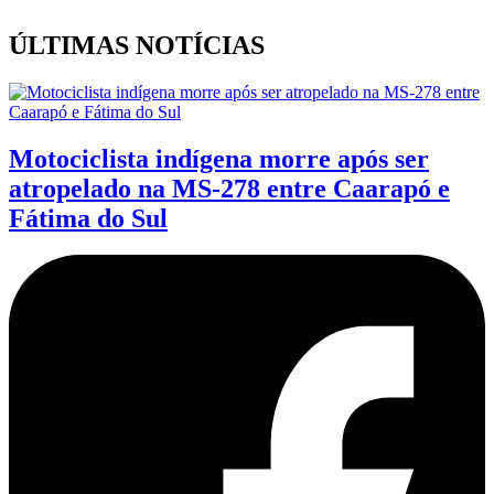
ÚLTIMAS NOTÍCIAS
Motociclista indígena morre após ser
atropelado na MS-278 entre Caarapó e
Fátima do Sul