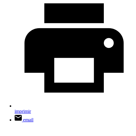
imprimir
email