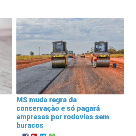
MS muda regra da
u
conservação e só pagará
empresas por rodovias sem
buracos