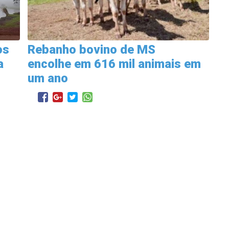
os
Rebanho bovino de MS
a
encolhe em 616 mil animais em
um ano