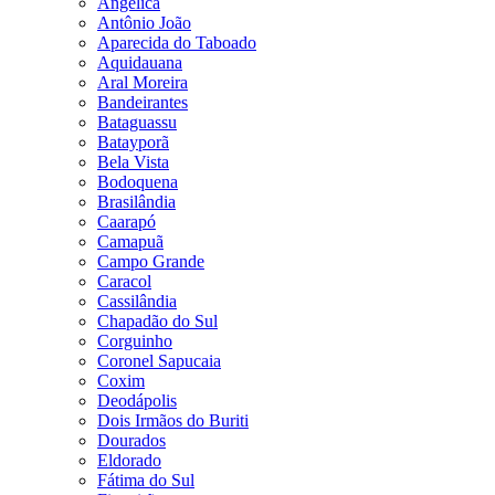
Angélica
Antônio João
Aparecida do Taboado
Aquidauana
Aral Moreira
Bandeirantes
Bataguassu
Batayporã
Bela Vista
Bodoquena
Brasilândia
Caarapó
Camapuã
Campo Grande
Caracol
Cassilândia
Chapadão do Sul
Corguinho
Coronel Sapucaia
Coxim
Deodápolis
Dois Irmãos do Buriti
Dourados
Eldorado
Fátima do Sul