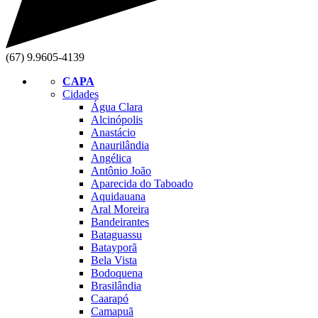
(67) 9.9605-4139
CAPA
Cidades
Água Clara
Alcinópolis
Anastácio
Anaurilândia
Angélica
Antônio João
Aparecida do Taboado
Aquidauana
Aral Moreira
Bandeirantes
Bataguassu
Batayporã
Bela Vista
Bodoquena
Brasilândia
Caarapó
Camapuã