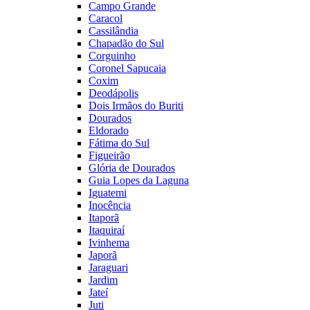
Campo Grande
Caracol
Cassilândia
Chapadão do Sul
Corguinho
Coronel Sapucaia
Coxim
Deodápolis
Dois Irmãos do Buriti
Dourados
Eldorado
Fátima do Sul
Figueirão
Glória de Dourados
Guia Lopes da Laguna
Iguatemi
Inocência
Itaporã
Itaquiraí
Ivinhema
Japorã
Jaraguari
Jardim
Jateí
Juti