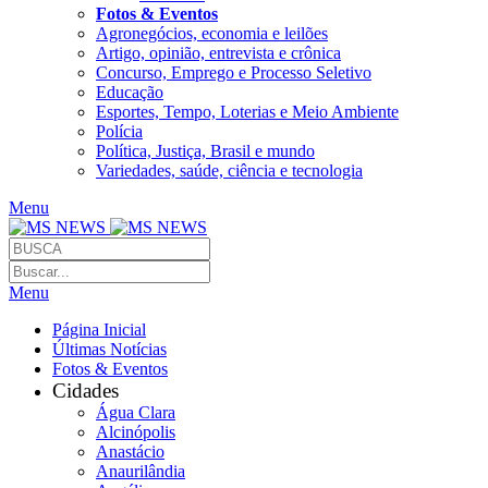
Fotos & Eventos
Agronegócios, economia e leilões
Artigo, opinião, entrevista e crônica
Concurso, Emprego e Processo Seletivo
Educação
Esportes, Tempo, Loterias e Meio Ambiente
Polícia
Política, Justiça, Brasil e mundo
Variedades, saúde, ciência e tecnologia
Menu
Menu
Página Inicial
Últimas Notícias
Fotos & Eventos
Cidades
Água Clara
Alcinópolis
Anastácio
Anaurilândia