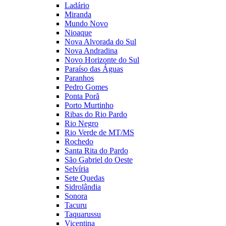
Ladário
Miranda
Mundo Novo
Nioaque
Nova Alvorada do Sul
Nova Andradina
Novo Horizonte do Sul
Paraíso das Águas
Paranhos
Pedro Gomes
Ponta Porã
Porto Murtinho
Ribas do Rio Pardo
Rio Negro
Rio Verde de MT/MS
Rochedo
Santa Rita do Pardo
São Gabriel do Oeste
Selvíria
Sete Quedas
Sidrolândia
Sonora
Tacuru
Taquarussu
Vicentina