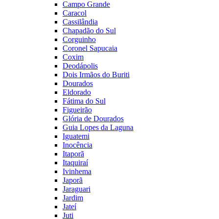
Campo Grande
Caracol
Cassilândia
Chapadão do Sul
Corguinho
Coronel Sapucaia
Coxim
Deodápolis
Dois Irmãos do Buriti
Dourados
Eldorado
Fátima do Sul
Figueirão
Glória de Dourados
Guia Lopes da Laguna
Iguatemi
Inocência
Itaporã
Itaquiraí
Ivinhema
Japorã
Jaraguari
Jardim
Jateí
Juti