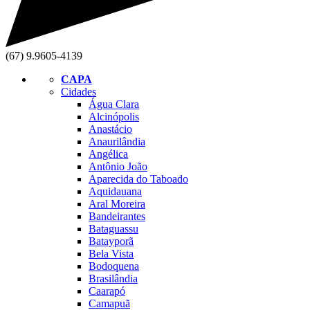
(67) 9.9605-4139
CAPA
Cidades
Água Clara
Alcinópolis
Anastácio
Anaurilândia
Angélica
Antônio João
Aparecida do Taboado
Aquidauana
Aral Moreira
Bandeirantes
Bataguassu
Batayporã
Bela Vista
Bodoquena
Brasilândia
Caarapó
Camapuã