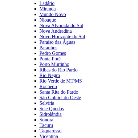
Ladário
Miranda
Mundo Novo
Nioaque
Nova Alvorada do Sul
Nova Andradina
Novo Horizonte do Sul
Paraíso das Águas
Paranhos
Pedro Gomes
Ponta Porã
Porto Murtinho
Ribas do Rio Pardo
Rio Negro
Rio Verde de MT/MS
Rochedo
Santa Rita do Pardo
São Gabriel do Oeste
Selvíria
Sete Quedas
Sidrolândia
Sonora
Tacuru
Taquarussu
Vicentina