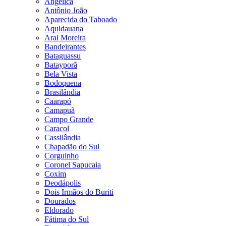
Angélica
Antônio João
Aparecida do Taboado
Aquidauana
Aral Moreira
Bandeirantes
Bataguassu
Batayporã
Bela Vista
Bodoquena
Brasilândia
Caarapó
Camapuã
Campo Grande
Caracol
Cassilândia
Chapadão do Sul
Corguinho
Coronel Sapucaia
Coxim
Deodápolis
Dois Irmãos do Buriti
Dourados
Eldorado
Fátima do Sul