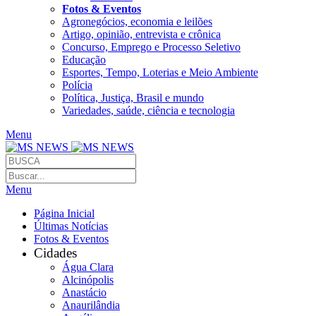
Fotos & Eventos
Agronegócios, economia e leilões
Artigo, opinião, entrevista e crônica
Concurso, Emprego e Processo Seletivo
Educação
Esportes, Tempo, Loterias e Meio Ambiente
Polícia
Política, Justiça, Brasil e mundo
Variedades, saúde, ciência e tecnologia
Menu
Menu
Página Inicial
Últimas Notícias
Fotos & Eventos
Cidades
Água Clara
Alcinópolis
Anastácio
Anaurilândia