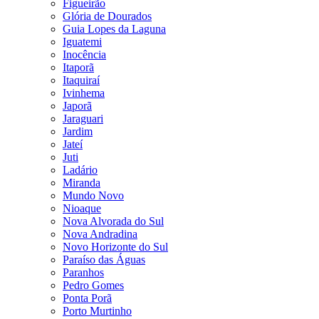
Figueirão
Glória de Dourados
Guia Lopes da Laguna
Iguatemi
Inocência
Itaporã
Itaquiraí
Ivinhema
Japorã
Jaraguari
Jardim
Jateí
Juti
Ladário
Miranda
Mundo Novo
Nioaque
Nova Alvorada do Sul
Nova Andradina
Novo Horizonte do Sul
Paraíso das Águas
Paranhos
Pedro Gomes
Ponta Porã
Porto Murtinho