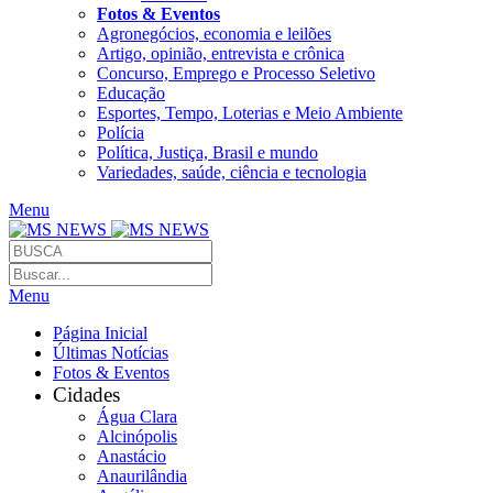
Fotos & Eventos
Agronegócios, economia e leilões
Artigo, opinião, entrevista e crônica
Concurso, Emprego e Processo Seletivo
Educação
Esportes, Tempo, Loterias e Meio Ambiente
Polícia
Política, Justiça, Brasil e mundo
Variedades, saúde, ciência e tecnologia
Menu
Menu
Página Inicial
Últimas Notícias
Fotos & Eventos
Cidades
Água Clara
Alcinópolis
Anastácio
Anaurilândia