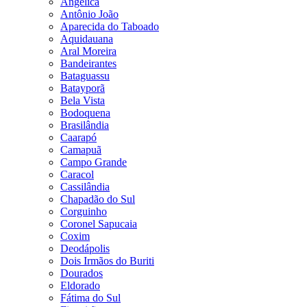
Angélica
Antônio João
Aparecida do Taboado
Aquidauana
Aral Moreira
Bandeirantes
Bataguassu
Batayporã
Bela Vista
Bodoquena
Brasilândia
Caarapó
Camapuã
Campo Grande
Caracol
Cassilândia
Chapadão do Sul
Corguinho
Coronel Sapucaia
Coxim
Deodápolis
Dois Irmãos do Buriti
Dourados
Eldorado
Fátima do Sul