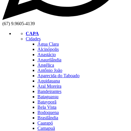
(67) 9.9605-4139
CAPA
Cidades
Água Clara
Alcinópolis
Anastácio
Anaurilândia
Angélica
Antônio João
Aparecida do Taboado
Aquidauana
Aral Moreira
Bandeirantes
Bataguassu
Batayporã
Bela Vista
Bodoquena
Brasilândia
Caarapó
Camapuã