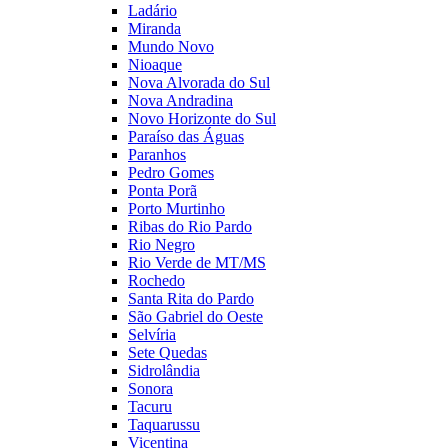
Ladário
Miranda
Mundo Novo
Nioaque
Nova Alvorada do Sul
Nova Andradina
Novo Horizonte do Sul
Paraíso das Águas
Paranhos
Pedro Gomes
Ponta Porã
Porto Murtinho
Ribas do Rio Pardo
Rio Negro
Rio Verde de MT/MS
Rochedo
Santa Rita do Pardo
São Gabriel do Oeste
Selvíria
Sete Quedas
Sidrolândia
Sonora
Tacuru
Taquarussu
Vicentina