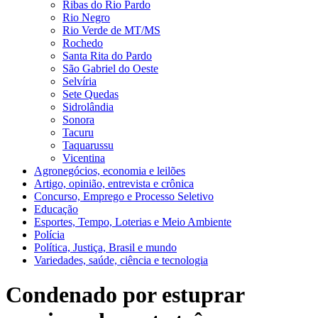
Ribas do Rio Pardo
Rio Negro
Rio Verde de MT/MS
Rochedo
Santa Rita do Pardo
São Gabriel do Oeste
Selvíria
Sete Quedas
Sidrolândia
Sonora
Tacuru
Taquarussu
Vicentina
Agronegócios, economia e leilões
Artigo, opinião, entrevista e crônica
Concurso, Emprego e Processo Seletivo
Educação
Esportes, Tempo, Loterias e Meio Ambiente
Polícia
Política, Justiça, Brasil e mundo
Variedades, saúde, ciência e tecnologia
Condenado por estuprar