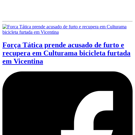
Força Tática prende acusado de furto e
recupera em Culturama bicicleta furtada
em Vicentina