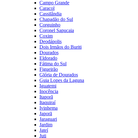
Campo Grande
Caracol
Cassilândia
Chapadão do Sul
Corguinho
Coronel Sapucaia
Coxim
Deodápolis
Dois Irmãos do Buriti
Dourados
Eldorado
Fátima do Sul
Figueirão
Glória de Dourados
Guia Lopes da Laguna
Iguatemi
Inocência
Itaporã
Itaquiraí
Ivinhema
Japorã
Jaraguari
Jardim
Jateí
Juti