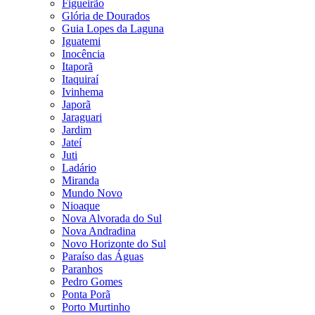
Figueirão
Glória de Dourados
Guia Lopes da Laguna
Iguatemi
Inocência
Itaporã
Itaquiraí
Ivinhema
Japorã
Jaraguari
Jardim
Jateí
Juti
Ladário
Miranda
Mundo Novo
Nioaque
Nova Alvorada do Sul
Nova Andradina
Novo Horizonte do Sul
Paraíso das Águas
Paranhos
Pedro Gomes
Ponta Porã
Porto Murtinho