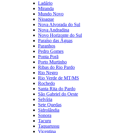
Ladário
Miranda
Mundo Novo
Nioaque
Nova Alvorada do Sul
Nova Andradina
Novo Horizonte do Sul
Paraíso das Águas
Paranhos
Pedro Gomes
Ponta Porã
Porto Murtinho
Ribas do Rio Pardo
Rio Negro
Rio Verde de MT/MS
Rochedo
Santa Rita do Pardo
São Gabriel do Oeste
Selvíria
Sete Quedas
Sidrolândia
Sonora
Tacuru
Taquarussu
Vicentina