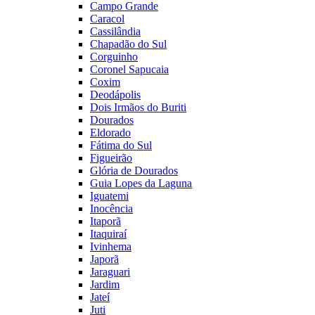
Campo Grande
Caracol
Cassilândia
Chapadão do Sul
Corguinho
Coronel Sapucaia
Coxim
Deodápolis
Dois Irmãos do Buriti
Dourados
Eldorado
Fátima do Sul
Figueirão
Glória de Dourados
Guia Lopes da Laguna
Iguatemi
Inocência
Itaporã
Itaquiraí
Ivinhema
Japorã
Jaraguari
Jardim
Jateí
Juti