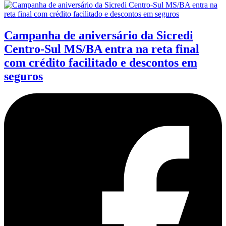
Campanha de aniversário da Sicredi
Centro-Sul MS/BA entra na reta final
com crédito facilitado e descontos em
seguros