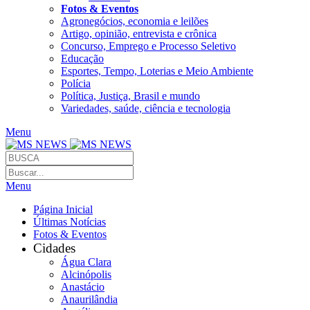
Fotos & Eventos
Agronegócios, economia e leilões
Artigo, opinião, entrevista e crônica
Concurso, Emprego e Processo Seletivo
Educação
Esportes, Tempo, Loterias e Meio Ambiente
Polícia
Política, Justiça, Brasil e mundo
Variedades, saúde, ciência e tecnologia
Menu
Menu
Página Inicial
Últimas Notícias
Fotos & Eventos
Cidades
Água Clara
Alcinópolis
Anastácio
Anaurilândia