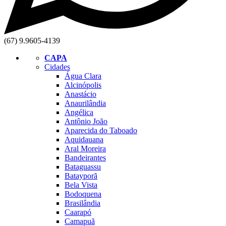
(67) 9.9605-4139
CAPA
Cidades
Água Clara
Alcinópolis
Anastácio
Anaurilândia
Angélica
Antônio João
Aparecida do Taboado
Aquidauana
Aral Moreira
Bandeirantes
Bataguassu
Batayporã
Bela Vista
Bodoquena
Brasilândia
Caarapó
Camapuã