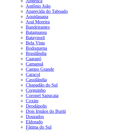
Angélica
Antônio João
Aparecida do Taboado
Aquidauana
Aral Moreira
Bandeirantes
Bataguassu
Batayporã
Bela Vista
Bodoquena
Brasilândia
Caarapó
Camapuã
Campo Grande
Caracol
Cassilândia
Chapadão do Sul
Corguinho
Coronel Sapucaia
Coxim
Deodápolis
Dois Irmãos do Buriti
Dourados
Eldorado
Fátima do Sul