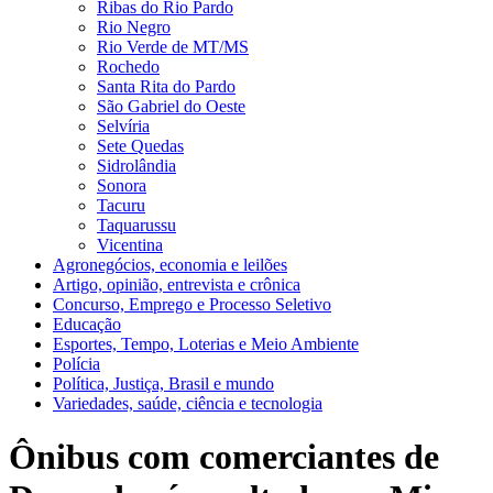
Ribas do Rio Pardo
Rio Negro
Rio Verde de MT/MS
Rochedo
Santa Rita do Pardo
São Gabriel do Oeste
Selvíria
Sete Quedas
Sidrolândia
Sonora
Tacuru
Taquarussu
Vicentina
Agronegócios, economia e leilões
Artigo, opinião, entrevista e crônica
Concurso, Emprego e Processo Seletivo
Educação
Esportes, Tempo, Loterias e Meio Ambiente
Polícia
Política, Justiça, Brasil e mundo
Variedades, saúde, ciência e tecnologia
Ônibus com comerciantes de