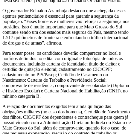
nesta sexta-feira (18) na página 42 do Diário Oficial do Estado.
O governador Reinaldo Azambuja destacou que a chegada desses
agentes penitenciários é essencial para garantir a segurança da
população. “Esses homens e mulheres vão reforçar a segurança nos
presídios. Isso é muito importante para que Mato Grosso do Sul
continue sendo um dos estados mais seguros do País, mesmo tendo
1.517 quilômetros de fronteira e enfrentando o tráfico internacional
de drogas e de armas”, afirmou.
Para tomar posse, os candidatos deverão comparecer no local e
horários definidos no edital com original e fotocópia de todos os
documentos, incluindo carteira de identidade; título de eleitor e
certidão de quitação eleitoral; cadastramento no CIC/CPF;
cadastramento no PIS/Pasep; Certidão de Casamento ou
Nascimento; Carteira de Trabalho e Previdência Social;
comprovante de residência; comprovante de escolaridade (Diploma
e Histórico Escolar) e Carteira Nacional de Habilitação (CNH), no
mínimo categoria B.
A relação de documentos exigidos tem ainda quitação das
obrigações militares (no caso dos homens), Certidão de Nascimento
dos filhos, CIC/CPF dos dependentes e contracheque para quem já
possui vínculo com a Administração Direta ou Indireta do Estado de
Mato Grosso do Sul, além de comprovante, quando for o caso, de
que requereu exoneração, rescisão do contrato de trabalho ou