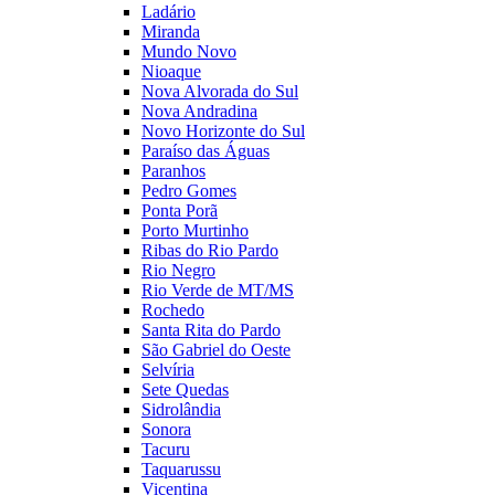
Ladário
Miranda
Mundo Novo
Nioaque
Nova Alvorada do Sul
Nova Andradina
Novo Horizonte do Sul
Paraíso das Águas
Paranhos
Pedro Gomes
Ponta Porã
Porto Murtinho
Ribas do Rio Pardo
Rio Negro
Rio Verde de MT/MS
Rochedo
Santa Rita do Pardo
São Gabriel do Oeste
Selvíria
Sete Quedas
Sidrolândia
Sonora
Tacuru
Taquarussu
Vicentina