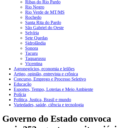
Ribas do Rio Pardo
Rio Negro
Rio Verde de MT/MS
Rochedo
Santa Rita do Pardo
São Gabriel do Oeste
Selvíria
Sete Quedas
Sidrolândia
Sonora
Tacuru
Taquarussu
Vicentina
Agronegócios, economia e leilões
Artigo, opinião, entrevista e crônica
Concurso, Emprego e Processo Seletivo
Educação
Esportes, Tempo, Loterias e Meio Ambiente
Polícia
Política, Justiça, Brasil e mundo
Variedades, saúde, ciência e tecnologia
Governo do Estado convoca