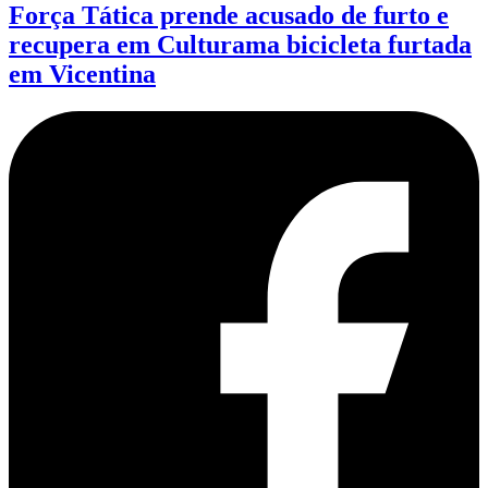
Força Tática prende acusado de furto e
recupera em Culturama bicicleta furtada
em Vicentina