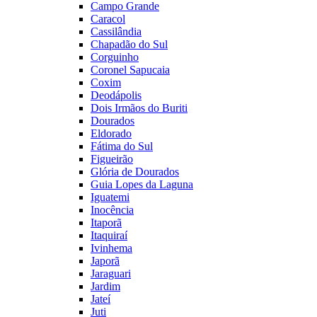
Campo Grande
Caracol
Cassilândia
Chapadão do Sul
Corguinho
Coronel Sapucaia
Coxim
Deodápolis
Dois Irmãos do Buriti
Dourados
Eldorado
Fátima do Sul
Figueirão
Glória de Dourados
Guia Lopes da Laguna
Iguatemi
Inocência
Itaporã
Itaquiraí
Ivinhema
Japorã
Jaraguari
Jardim
Jateí
Juti