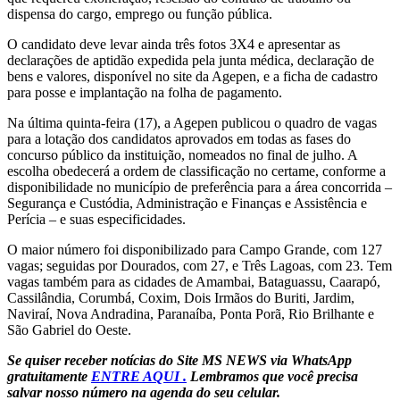
dispensa do cargo, emprego ou função pública.
O candidato deve levar ainda três fotos 3X4 e apresentar as
declarações de aptidão expedida pela junta médica, declaração de
bens e valores, disponível no site da Agepen, e a ficha de cadastro
para posse e implantação na folha de pagamento.
Na última quinta-feira (17), a Agepen publicou o quadro de vagas
para a lotação dos candidatos aprovados em todas as fases do
concurso público da instituição, nomeados no final de julho. A
escolha obedecerá a ordem de classificação no certame, conforme a
disponibilidade no município de preferência para a área concorrida –
Segurança e Custódia, Administração e Finanças e Assistência e
Perícia – e suas especificidades.
O maior número foi disponibilizado para Campo Grande, com 127
vagas; seguidas por Dourados, com 27, e Três Lagoas, com 23. Tem
vagas também para as cidades de Amambai, Bataguassu, Caarapó,
Cassilândia, Corumbá, Coxim, Dois Irmãos do Buriti, Jardim,
Naviraí, Nova Andradina, Paranaíba, Ponta Porã, Rio Brilhante e
São Gabriel do Oeste.
Se quiser receber notícias do Site MS NEWS via WhatsApp
gratuitamente
ENTRE AQUI .
Lembramos que você precisa
salvar nosso número na agenda do seu celular.