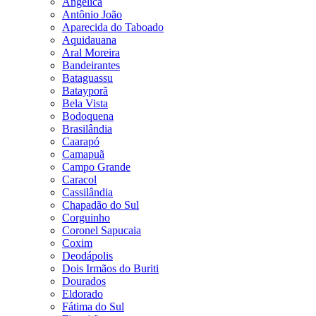
Angélica
Antônio João
Aparecida do Taboado
Aquidauana
Aral Moreira
Bandeirantes
Bataguassu
Batayporã
Bela Vista
Bodoquena
Brasilândia
Caarapó
Camapuã
Campo Grande
Caracol
Cassilândia
Chapadão do Sul
Corguinho
Coronel Sapucaia
Coxim
Deodápolis
Dois Irmãos do Buriti
Dourados
Eldorado
Fátima do Sul