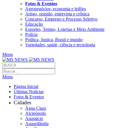
Fotos & Eventos
Agronegócios, economia e leilões
Artigo, opinião, entrevista e crônica
Concurso, Emprego e Processo Seletivo
Educação
Esportes, Tempo, Loterias e Meio Ambiente
Polícia
Política, Justiça, Brasil e mundo
Variedades, saúde, ciência e tecnologia
Menu
Menu
Página Inicial
Últimas Notícias
Fotos & Eventos
Cidades
Água Clara
Alcinópolis
Anastácio
Anaurilândia