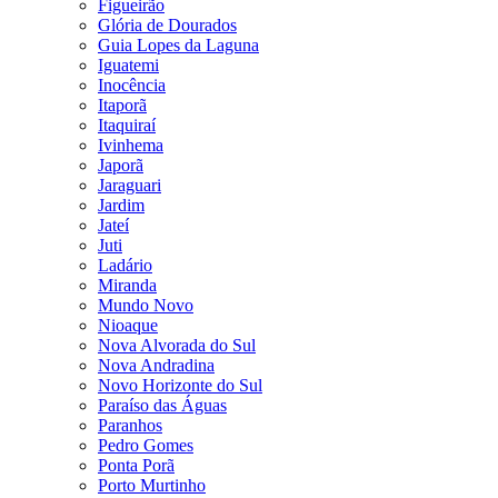
Figueirão
Glória de Dourados
Guia Lopes da Laguna
Iguatemi
Inocência
Itaporã
Itaquiraí
Ivinhema
Japorã
Jaraguari
Jardim
Jateí
Juti
Ladário
Miranda
Mundo Novo
Nioaque
Nova Alvorada do Sul
Nova Andradina
Novo Horizonte do Sul
Paraíso das Águas
Paranhos
Pedro Gomes
Ponta Porã
Porto Murtinho