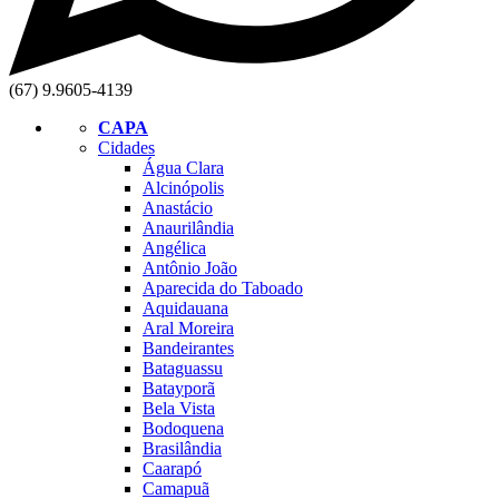
(67) 9.9605-4139
CAPA
Cidades
Água Clara
Alcinópolis
Anastácio
Anaurilândia
Angélica
Antônio João
Aparecida do Taboado
Aquidauana
Aral Moreira
Bandeirantes
Bataguassu
Batayporã
Bela Vista
Bodoquena
Brasilândia
Caarapó
Camapuã