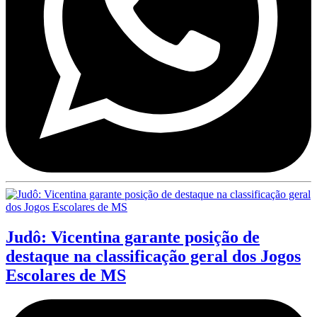
Judô: Vicentina garante posição de
destaque na classificação geral dos Jogos
Escolares de MS