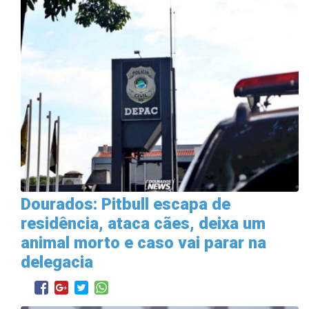
Dourados: Pitbull escapa de
residência, ataca cães, deixa um
animal morto e caso vai parar na
delegacia