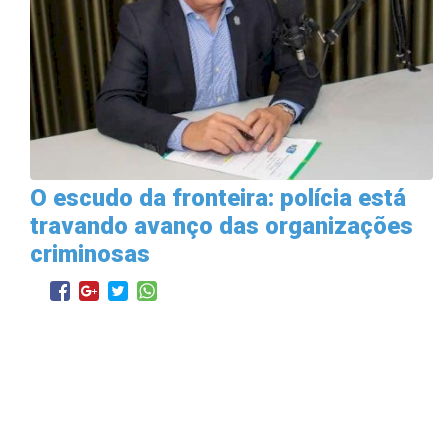
O escudo da fronteira: polícia está
travando avanço das organizações
criminosas