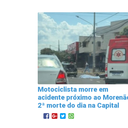
Motociclista morre em
acidente próximo ao Morenã
2ª morte do dia na Capital