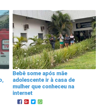
Bebê some após mãe
o,
adolescente ir à casa de
mulher que conheceu na
internet