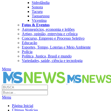
Sidrolândia
Sonora
Tacuru
Taquarussu
Vicentina
Fotos & Eventos
Agronegócios, economia e leilões
Artigo, opinião, entrevista e crônica
Concurso, Emprego e Processo Seletivo
Educação
Esportes, Tempo, Loterias e Meio Ambiente
Polícia
Política, Justiça, Brasil e mundo
Variedades, saúde, ciência e tecnologia
Menu
Menu
Página Inicial
Últimas Notícias