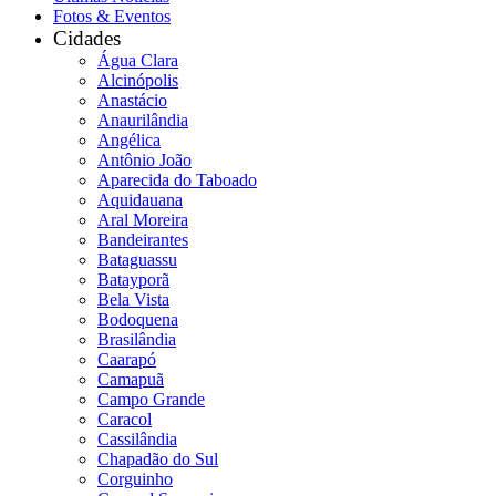
Fotos & Eventos
Cidades
Água Clara
Alcinópolis
Anastácio
Anaurilândia
Angélica
Antônio João
Aparecida do Taboado
Aquidauana
Aral Moreira
Bandeirantes
Bataguassu
Batayporã
Bela Vista
Bodoquena
Brasilândia
Caarapó
Camapuã
Campo Grande
Caracol
Cassilândia
Chapadão do Sul
Corguinho