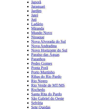
Japorã
Jaraguari
Jardim
Jateí
Juti
Ladário
Miranda
Mundo Novo
Nioaque
Nova Alvorada do Sul
Nova Andradina
Novo Horizonte do Sul
Paraíso das Águas
Paranhos
Pedro Gomes
Ponta Porã
Porto Murtinho
Ribas do Rio Pardo
Rio Negro
Rio Verde de MT/MS
Rochedo
Santa Rita do Pardo
São Gabriel do Oeste
Selvíria
Sete Quedas