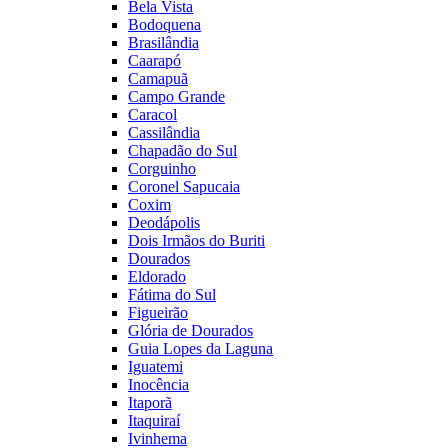
Bela Vista
Bodoquena
Brasilândia
Caarapó
Camapuã
Campo Grande
Caracol
Cassilândia
Chapadão do Sul
Corguinho
Coronel Sapucaia
Coxim
Deodápolis
Dois Irmãos do Buriti
Dourados
Eldorado
Fátima do Sul
Figueirão
Glória de Dourados
Guia Lopes da Laguna
Iguatemi
Inocência
Itaporã
Itaquiraí
Ivinhema