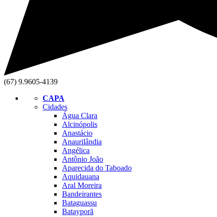
(67) 9.9605-4139
CAPA
Cidades
Água Clara
Alcinópolis
Anastácio
Anaurilândia
Angélica
Antônio João
Aparecida do Taboado
Aquidauana
Aral Moreira
Bandeirantes
Bataguassu
Batayporã