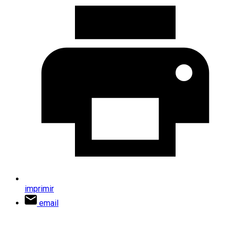
imprimir
email