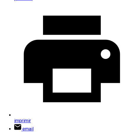
imprimir
email