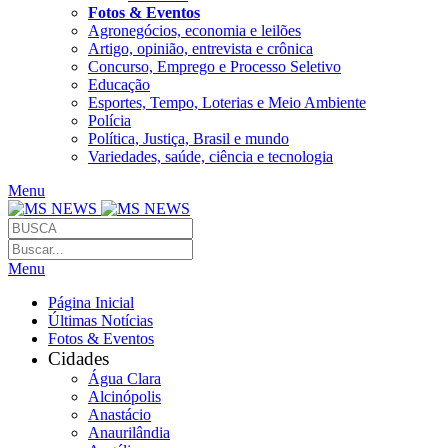
Fotos & Eventos
Agronegócios, economia e leilões
Artigo, opinião, entrevista e crônica
Concurso, Emprego e Processo Seletivo
Educação
Esportes, Tempo, Loterias e Meio Ambiente
Polícia
Política, Justiça, Brasil e mundo
Variedades, saúde, ciência e tecnologia
Menu
Menu
Página Inicial
Últimas Notícias
Fotos & Eventos
Cidades
Água Clara
Alcinópolis
Anastácio
Anaurilândia