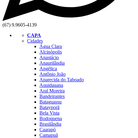
(67) 9.9605-4139
CAPA
Cidades
Água Clara
Alcinópolis
Anastácio
Anaurilândia
Angélica
Antônio João
Aparecida do Taboado
Aquidauana
Aral Moreira
Bandeirantes
Bataguassu
Batayporã
Bela Vista
Bodoquena
Brasilândia
Caarapó
Camapuã