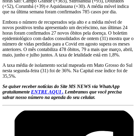
horas são: Campo Grande (+363), Sidrolândia (+93), Dourados
(+52), Corumbá (+39) e Aquidauana (+30). A média móvel indica
que na última semana foram confirmados 785 casos por dia.
Embora o número de recuperados seja alto e a média móvel de
novos positivos tenha apresentado um decréscimo, nas últimas 24
horas foram confirmados 27 novos óbitos pela doença. O boletim
epidemiológico com dados consolidados de ontem (31) mostra que o
número de vidas perdidas para a Covid em agosto supera os meses
anteriores. O mês contabiliza 478 óbitos, 79 a mais que março, abril,
maio, junho e julho juntos. A taxa de letalidade está em 1,8%.
A taxa média de isolamento social mapeada em Mato Grosso do Sul
nesta segunda-feira (31) foi de 36%. Na Capital esse índice foi de
35,5%.
Se quiser receber notícias do Site MS NEWS via WhatsApp
gratuitamente
ENTRE AQUI .
Lembramos que você precisa
salvar nosso número na agenda do seu celular.