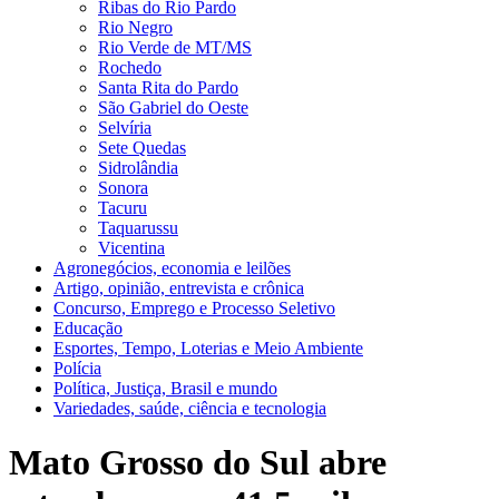
Ribas do Rio Pardo
Rio Negro
Rio Verde de MT/MS
Rochedo
Santa Rita do Pardo
São Gabriel do Oeste
Selvíria
Sete Quedas
Sidrolândia
Sonora
Tacuru
Taquarussu
Vicentina
Agronegócios, economia e leilões
Artigo, opinião, entrevista e crônica
Concurso, Emprego e Processo Seletivo
Educação
Esportes, Tempo, Loterias e Meio Ambiente
Polícia
Política, Justiça, Brasil e mundo
Variedades, saúde, ciência e tecnologia
Mato Grosso do Sul abre