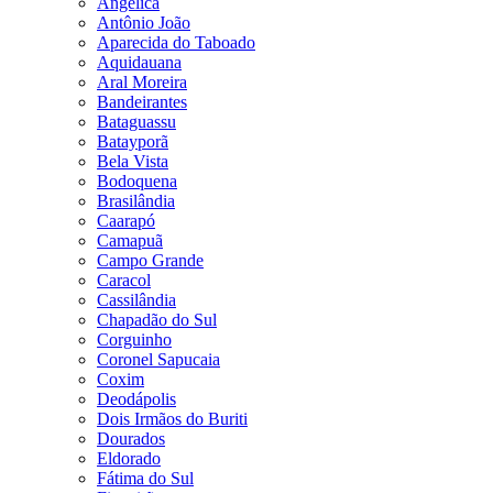
Angélica
Antônio João
Aparecida do Taboado
Aquidauana
Aral Moreira
Bandeirantes
Bataguassu
Batayporã
Bela Vista
Bodoquena
Brasilândia
Caarapó
Camapuã
Campo Grande
Caracol
Cassilândia
Chapadão do Sul
Corguinho
Coronel Sapucaia
Coxim
Deodápolis
Dois Irmãos do Buriti
Dourados
Eldorado
Fátima do Sul