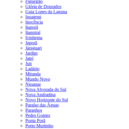
Figueirão
Glória de Dourados
Guia Lopes da Laguna
Iguatemi
Inocência
Itaporã
Itaquiraí
Ivinhema
Japorã
Jaraguari
Jardim
Jateí
Juti
Ladário
Miranda
Mundo Novo
Nioaque
Nova Alvorada do Sul
Nova Andradina
Novo Horizonte do Sul
Paraíso das Águas
Paranhos
Pedro Gomes
Ponta Porã
Porto Murtinho