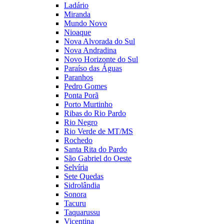
Ladário
Miranda
Mundo Novo
Nioaque
Nova Alvorada do Sul
Nova Andradina
Novo Horizonte do Sul
Paraíso das Águas
Paranhos
Pedro Gomes
Ponta Porã
Porto Murtinho
Ribas do Rio Pardo
Rio Negro
Rio Verde de MT/MS
Rochedo
Santa Rita do Pardo
São Gabriel do Oeste
Selvíria
Sete Quedas
Sidrolândia
Sonora
Tacuru
Taquarussu
Vicentina