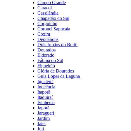
Campo Grande
Caracol
Cassilândia
Chapadão do Sul
Corguinho
Coronel Sapucaia
Coxim
Deodápolis
Dois Irmãos do Buriti
Dourados
Eldorado
Fátima do Sul
Figueirão
Glória de Dourados
Guia Lopes da Laguna
Iguatemi
Inocência
Itaporã
Itaquiraí
Ivinhema
Japorã
Jaraguari
Jardim
Jateí
Juti