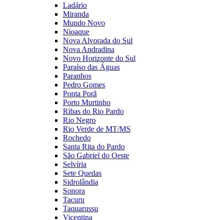
Ladário
Miranda
Mundo Novo
Nioaque
Nova Alvorada do Sul
Nova Andradina
Novo Horizonte do Sul
Paraíso das Águas
Paranhos
Pedro Gomes
Ponta Porã
Porto Murtinho
Ribas do Rio Pardo
Rio Negro
Rio Verde de MT/MS
Rochedo
Santa Rita do Pardo
São Gabriel do Oeste
Selvíria
Sete Quedas
Sidrolândia
Sonora
Tacuru
Taquarussu
Vicentina