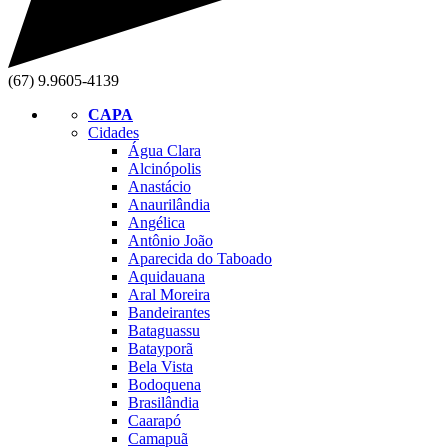
(67) 9.9605-4139
CAPA
Cidades
Água Clara
Alcinópolis
Anastácio
Anaurilândia
Angélica
Antônio João
Aparecida do Taboado
Aquidauana
Aral Moreira
Bandeirantes
Bataguassu
Batayporã
Bela Vista
Bodoquena
Brasilândia
Caarapó
Camapuã