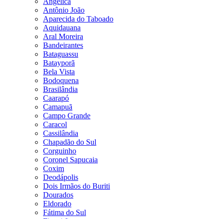
Angélica
Antônio João
Aparecida do Taboado
Aquidauana
Aral Moreira
Bandeirantes
Bataguassu
Batayporã
Bela Vista
Bodoquena
Brasilândia
Caarapó
Camapuã
Campo Grande
Caracol
Cassilândia
Chapadão do Sul
Corguinho
Coronel Sapucaia
Coxim
Deodápolis
Dois Irmãos do Buriti
Dourados
Eldorado
Fátima do Sul