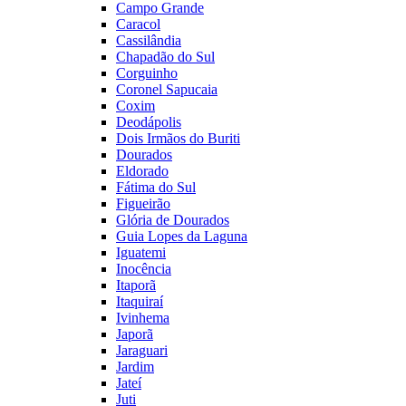
Campo Grande
Caracol
Cassilândia
Chapadão do Sul
Corguinho
Coronel Sapucaia
Coxim
Deodápolis
Dois Irmãos do Buriti
Dourados
Eldorado
Fátima do Sul
Figueirão
Glória de Dourados
Guia Lopes da Laguna
Iguatemi
Inocência
Itaporã
Itaquiraí
Ivinhema
Japorã
Jaraguari
Jardim
Jateí
Juti