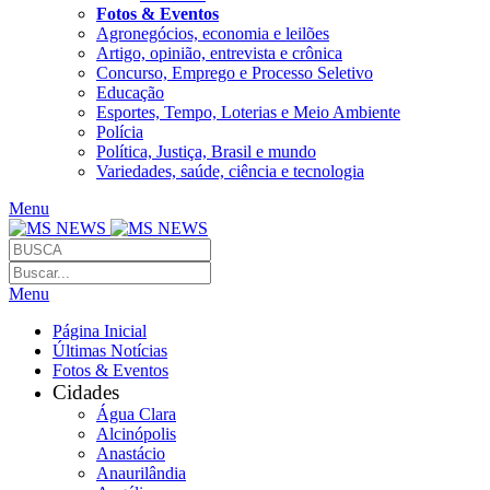
Fotos & Eventos
Agronegócios, economia e leilões
Artigo, opinião, entrevista e crônica
Concurso, Emprego e Processo Seletivo
Educação
Esportes, Tempo, Loterias e Meio Ambiente
Polícia
Política, Justiça, Brasil e mundo
Variedades, saúde, ciência e tecnologia
Menu
Menu
Página Inicial
Últimas Notícias
Fotos & Eventos
Cidades
Água Clara
Alcinópolis
Anastácio
Anaurilândia