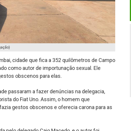
gação)
ai, cidade que fica a 352 quilômetros de Campo
ado como autor de importunação sexual. Ele
 gestos obscenos para elas.
dade passaram a fazer denúncias na delegacia,
rista do Fiat Uno. Assim, o homem que
 fazia gestos obscenos e oferecia carona para as
ada pelo delegado Caio Macedo, e o autor foi