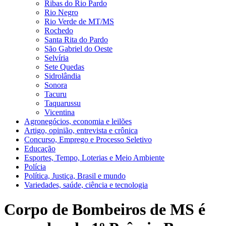
Ribas do Rio Pardo
Rio Negro
Rio Verde de MT/MS
Rochedo
Santa Rita do Pardo
São Gabriel do Oeste
Selvíria
Sete Quedas
Sidrolândia
Sonora
Tacuru
Taquarussu
Vicentina
Agronegócios, economia e leilões
Artigo, opinião, entrevista e crônica
Concurso, Emprego e Processo Seletivo
Educação
Esportes, Tempo, Loterias e Meio Ambiente
Polícia
Política, Justiça, Brasil e mundo
Variedades, saúde, ciência e tecnologia
Corpo de Bombeiros de MS é