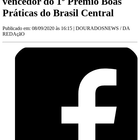
vencedor do 1º Prêmio Boas
Práticas do Brasil Central
Publicado em: 08/09/2020 às 16:15
| DOURADOSNEWS / DA
REDAçãO