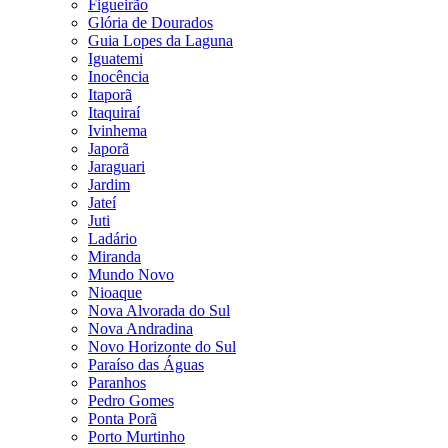
Figueirão
Glória de Dourados
Guia Lopes da Laguna
Iguatemi
Inocência
Itaporã
Itaquiraí
Ivinhema
Japorã
Jaraguari
Jardim
Jateí
Juti
Ladário
Miranda
Mundo Novo
Nioaque
Nova Alvorada do Sul
Nova Andradina
Novo Horizonte do Sul
Paraíso das Águas
Paranhos
Pedro Gomes
Ponta Porã
Porto Murtinho