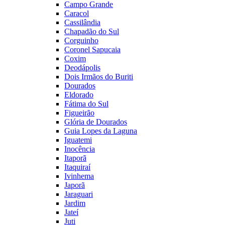
Campo Grande
Caracol
Cassilândia
Chapadão do Sul
Corguinho
Coronel Sapucaia
Coxim
Deodápolis
Dois Irmãos do Buriti
Dourados
Eldorado
Fátima do Sul
Figueirão
Glória de Dourados
Guia Lopes da Laguna
Iguatemi
Inocência
Itaporã
Itaquiraí
Ivinhema
Japorã
Jaraguari
Jardim
Jateí
Juti