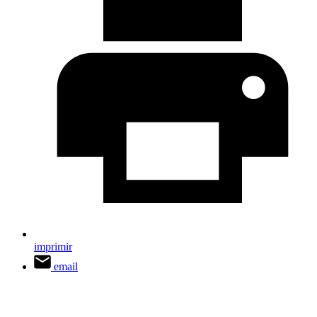
imprimir
email