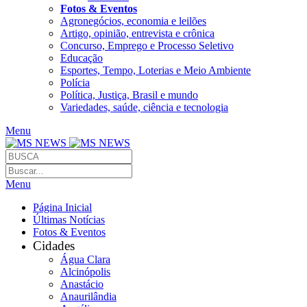
Fotos & Eventos
Agronegócios, economia e leilões
Artigo, opinião, entrevista e crônica
Concurso, Emprego e Processo Seletivo
Educação
Esportes, Tempo, Loterias e Meio Ambiente
Polícia
Política, Justiça, Brasil e mundo
Variedades, saúde, ciência e tecnologia
Menu
Menu
Página Inicial
Últimas Notícias
Fotos & Eventos
Cidades
Água Clara
Alcinópolis
Anastácio
Anaurilândia