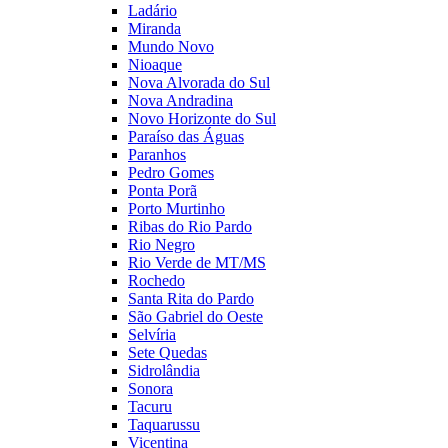
Ladário
Miranda
Mundo Novo
Nioaque
Nova Alvorada do Sul
Nova Andradina
Novo Horizonte do Sul
Paraíso das Águas
Paranhos
Pedro Gomes
Ponta Porã
Porto Murtinho
Ribas do Rio Pardo
Rio Negro
Rio Verde de MT/MS
Rochedo
Santa Rita do Pardo
São Gabriel do Oeste
Selvíria
Sete Quedas
Sidrolândia
Sonora
Tacuru
Taquarussu
Vicentina