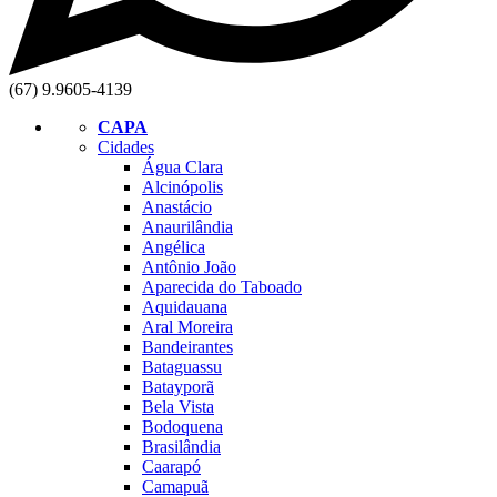
(67) 9.9605-4139
CAPA
Cidades
Água Clara
Alcinópolis
Anastácio
Anaurilândia
Angélica
Antônio João
Aparecida do Taboado
Aquidauana
Aral Moreira
Bandeirantes
Bataguassu
Batayporã
Bela Vista
Bodoquena
Brasilândia
Caarapó
Camapuã