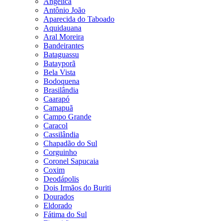
Angélica
Antônio João
Aparecida do Taboado
Aquidauana
Aral Moreira
Bandeirantes
Bataguassu
Batayporã
Bela Vista
Bodoquena
Brasilândia
Caarapó
Camapuã
Campo Grande
Caracol
Cassilândia
Chapadão do Sul
Corguinho
Coronel Sapucaia
Coxim
Deodápolis
Dois Irmãos do Buriti
Dourados
Eldorado
Fátima do Sul