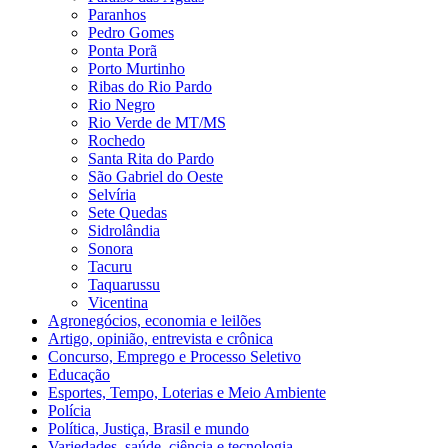
Paranhos
Pedro Gomes
Ponta Porã
Porto Murtinho
Ribas do Rio Pardo
Rio Negro
Rio Verde de MT/MS
Rochedo
Santa Rita do Pardo
São Gabriel do Oeste
Selvíria
Sete Quedas
Sidrolândia
Sonora
Tacuru
Taquarussu
Vicentina
Agronegócios, economia e leilões
Artigo, opinião, entrevista e crônica
Concurso, Emprego e Processo Seletivo
Educação
Esportes, Tempo, Loterias e Meio Ambiente
Polícia
Política, Justiça, Brasil e mundo
Variedades, saúde, ciência e tecnologia