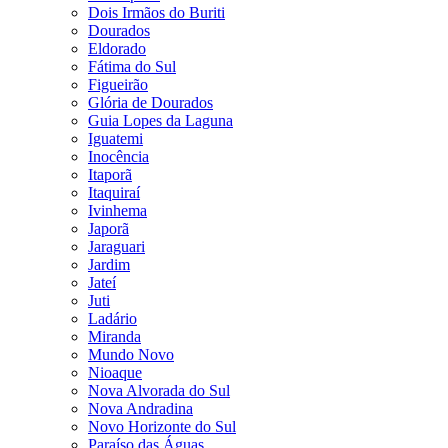
Dois Irmãos do Buriti
Dourados
Eldorado
Fátima do Sul
Figueirão
Glória de Dourados
Guia Lopes da Laguna
Iguatemi
Inocência
Itaporã
Itaquiraí
Ivinhema
Japorã
Jaraguari
Jardim
Jateí
Juti
Ladário
Miranda
Mundo Novo
Nioaque
Nova Alvorada do Sul
Nova Andradina
Novo Horizonte do Sul
Paraíso das Águas