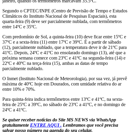
janeiro, quando os termômetros marcavam 35.5ºC.
Segundo o CPTEC/INPE (Centro de Previsão de Tempo e Estudos
Climáticos do Instituto Nacional de Pesquisas Espaciais), esta
quarta-feira (9) deve ser parcialmente nublada, com termômetros
entre 14ºC e 35ºC.
Com predomínio de Sol, a quinta-feira (10) deve ficar entre 15ºC e
37ºC e a sexta-feira (11) entre 17ºC e 39ºC. É a partir de sábado
(12), parcialmente nublado, que a temperatura deve ir de 21ºC para
41ºC. Depois, 24ºC e 41ºC no ensolarado domingo (13), até que a
próxima semana comece com 23ºC e 41ºC na segunda-feira (14) e
22ºC e 40ºC na terça-feira (15), ambas as datas de tempo
parcialmente nublado.
O Inmet (Instituto Nacional de Meteorologia), por sua vez, já prevê
máxima de 40ºC hoje em Dourados, com umidade relativa do ar
entre 10% e 70%.
Para quinta-feira indica termômetros entre 13ºC e 41ºC, na sexta-
feira de 25ºC a 39ºC, no sábado de 23ºC a 41ºC, e no domingo de
24ºC a 41ºC.
Se quiser receber notícias do Site MS NEWS via WhatsApp
gratuitamente
ENTRE AQUI .
Lembramos que você precisa
salvar nosso número na agenda do seu celular.