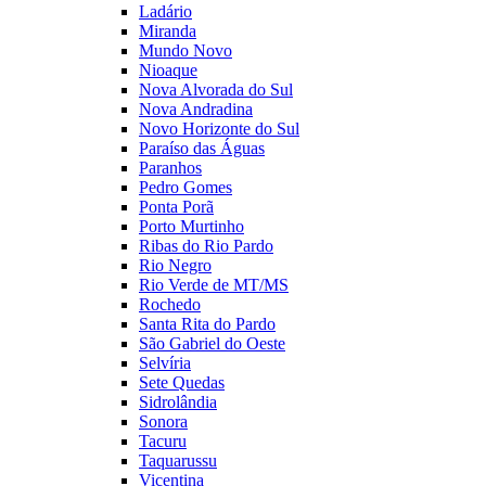
Ladário
Miranda
Mundo Novo
Nioaque
Nova Alvorada do Sul
Nova Andradina
Novo Horizonte do Sul
Paraíso das Águas
Paranhos
Pedro Gomes
Ponta Porã
Porto Murtinho
Ribas do Rio Pardo
Rio Negro
Rio Verde de MT/MS
Rochedo
Santa Rita do Pardo
São Gabriel do Oeste
Selvíria
Sete Quedas
Sidrolândia
Sonora
Tacuru
Taquarussu
Vicentina