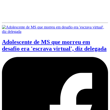
Adolescente de MS que morreu em
desafio era 'escrava virtual', diz delegada