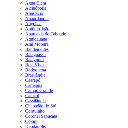
Água Clara
Alcinópolis
Anastácio
Anaurilândia
Angélica
Antônio João
Aparecida do Taboado
Aquidauana
Aral Moreira
Bandeirantes
Bataguassu
Batayporã
Bela Vista
Bodoquena
Brasilândia
Caarapó
Camapuã
Campo Grande
Caracol
Cassilândia
Chapadão do Sul
Corguinho
Coronel Sapucaia
Coxim
Deodápolis