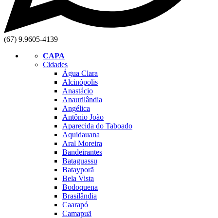
(67) 9.9605-4139
CAPA
Cidades
Água Clara
Alcinópolis
Anastácio
Anaurilândia
Angélica
Antônio João
Aparecida do Taboado
Aquidauana
Aral Moreira
Bandeirantes
Bataguassu
Batayporã
Bela Vista
Bodoquena
Brasilândia
Caarapó
Camapuã