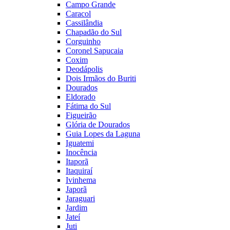
Campo Grande
Caracol
Cassilândia
Chapadão do Sul
Corguinho
Coronel Sapucaia
Coxim
Deodápolis
Dois Irmãos do Buriti
Dourados
Eldorado
Fátima do Sul
Figueirão
Glória de Dourados
Guia Lopes da Laguna
Iguatemi
Inocência
Itaporã
Itaquiraí
Ivinhema
Japorã
Jaraguari
Jardim
Jateí
Juti