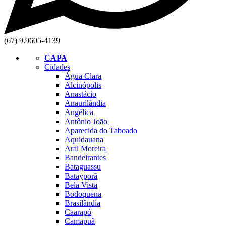
(67) 9.9605-4139
CAPA
Cidades
Água Clara
Alcinópolis
Anastácio
Anaurilândia
Angélica
Antônio João
Aparecida do Taboado
Aquidauana
Aral Moreira
Bandeirantes
Bataguassu
Batayporã
Bela Vista
Bodoquena
Brasilândia
Caarapó
Camapuã