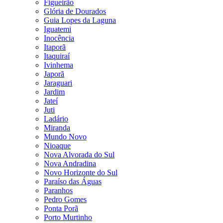
Figueirão
Glória de Dourados
Guia Lopes da Laguna
Iguatemi
Inocência
Itaporã
Itaquiraí
Ivinhema
Japorã
Jaraguari
Jardim
Jateí
Juti
Ladário
Miranda
Mundo Novo
Nioaque
Nova Alvorada do Sul
Nova Andradina
Novo Horizonte do Sul
Paraíso das Águas
Paranhos
Pedro Gomes
Ponta Porã
Porto Murtinho