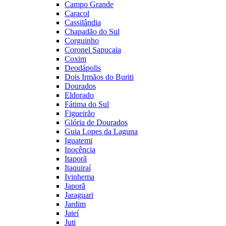
Campo Grande
Caracol
Cassilândia
Chapadão do Sul
Corguinho
Coronel Sapucaia
Coxim
Deodápolis
Dois Irmãos do Buriti
Dourados
Eldorado
Fátima do Sul
Figueirão
Glória de Dourados
Guia Lopes da Laguna
Iguatemi
Inocência
Itaporã
Itaquiraí
Ivinhema
Japorã
Jaraguari
Jardim
Jateí
Juti