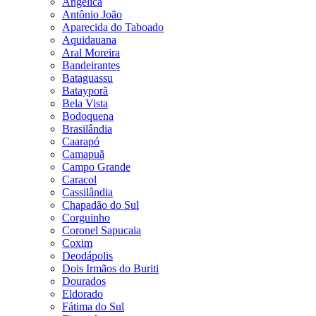
Angélica
Antônio João
Aparecida do Taboado
Aquidauana
Aral Moreira
Bandeirantes
Bataguassu
Batayporã
Bela Vista
Bodoquena
Brasilândia
Caarapó
Camapuã
Campo Grande
Caracol
Cassilândia
Chapadão do Sul
Corguinho
Coronel Sapucaia
Coxim
Deodápolis
Dois Irmãos do Buriti
Dourados
Eldorado
Fátima do Sul