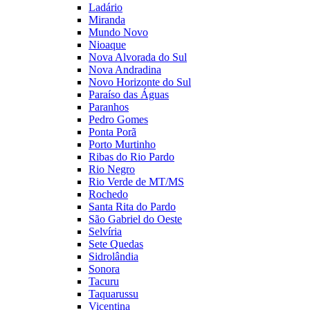
Ladário
Miranda
Mundo Novo
Nioaque
Nova Alvorada do Sul
Nova Andradina
Novo Horizonte do Sul
Paraíso das Águas
Paranhos
Pedro Gomes
Ponta Porã
Porto Murtinho
Ribas do Rio Pardo
Rio Negro
Rio Verde de MT/MS
Rochedo
Santa Rita do Pardo
São Gabriel do Oeste
Selvíria
Sete Quedas
Sidrolândia
Sonora
Tacuru
Taquarussu
Vicentina