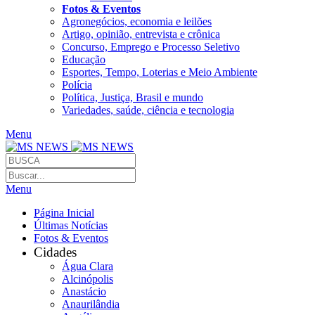
Fotos & Eventos
Agronegócios, economia e leilões
Artigo, opinião, entrevista e crônica
Concurso, Emprego e Processo Seletivo
Educação
Esportes, Tempo, Loterias e Meio Ambiente
Polícia
Política, Justiça, Brasil e mundo
Variedades, saúde, ciência e tecnologia
Menu
Menu
Página Inicial
Últimas Notícias
Fotos & Eventos
Cidades
Água Clara
Alcinópolis
Anastácio
Anaurilândia