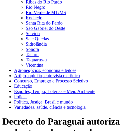
Ribas do Rio Pardo
Rio Negro
Rio Verde de MT/MS
Rochedo
Santa Rita do Pardo
São Gabriel do Oeste
Selvíria
Sete Quedas
Sidrolândia
Sonora
Tacuru
Taquarussu
Vicentina
Agronegócios, economia e leilões
Artigo, opinião, entrevista e crônica
Concurso, Emprego e Processo Seletivo
Educação
Esportes, Tempo, Loterias e Meio Ambiente
Polícia
Política, Justiça, Brasil e mundo
Variedades, saúde, ciência e tecnologia
Decreto do Paraguai autoriza