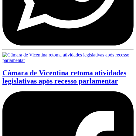
Câmara de Vicentina retoma atividades
legislativas após recesso parlamentar