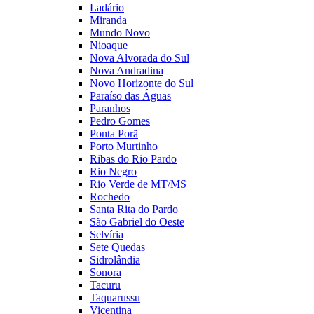
Ladário
Miranda
Mundo Novo
Nioaque
Nova Alvorada do Sul
Nova Andradina
Novo Horizonte do Sul
Paraíso das Águas
Paranhos
Pedro Gomes
Ponta Porã
Porto Murtinho
Ribas do Rio Pardo
Rio Negro
Rio Verde de MT/MS
Rochedo
Santa Rita do Pardo
São Gabriel do Oeste
Selvíria
Sete Quedas
Sidrolândia
Sonora
Tacuru
Taquarussu
Vicentina