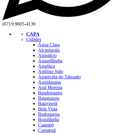
(67) 9.9605-4139
CAPA
Cidades
Água Clara
Alcinópolis
Anastácio
Anaurilândia
Angélica
Antônio João
Aparecida do Taboado
Aquidauana
Aral Moreira
Bandeirantes
Bataguassu
Batayporã
Bela Vista
Bodoquena
Brasilândia
Caarapó
Camapuã