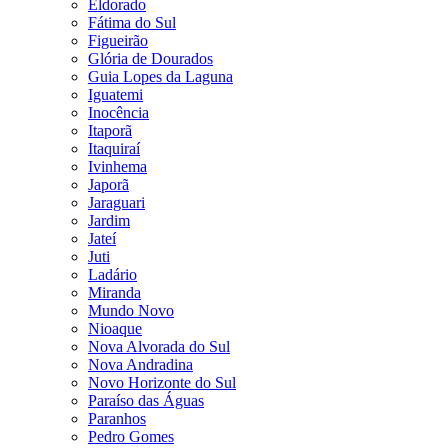
Eldorado
Fátima do Sul
Figueirão
Glória de Dourados
Guia Lopes da Laguna
Iguatemi
Inocência
Itaporã
Itaquiraí
Ivinhema
Japorã
Jaraguari
Jardim
Jateí
Juti
Ladário
Miranda
Mundo Novo
Nioaque
Nova Alvorada do Sul
Nova Andradina
Novo Horizonte do Sul
Paraíso das Águas
Paranhos
Pedro Gomes