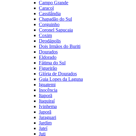
Campo Grande
Caracol
Cassilândia
Chapadão do Sul
Corguinho
Coronel Sapucaia
Coxim
Deodápolis
Dois Irmãos do Buriti
Dourados
Eldorado
Fátima do Sul
Figueirão
Glória de Dourados
Guia Lopes da Laguna
Iguatemi
Inocência
Itaporã
Itaquiraí
Ivinhema
Japorã
Jaraguari
Jardim
Jateí
Juti