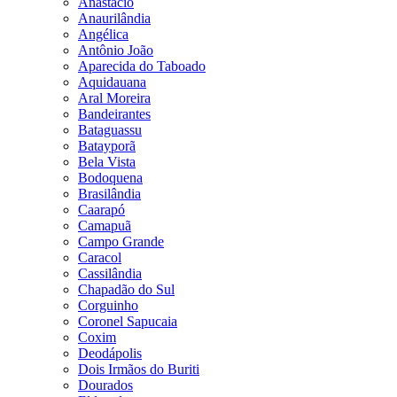
Anastácio
Anaurilândia
Angélica
Antônio João
Aparecida do Taboado
Aquidauana
Aral Moreira
Bandeirantes
Bataguassu
Batayporã
Bela Vista
Bodoquena
Brasilândia
Caarapó
Camapuã
Campo Grande
Caracol
Cassilândia
Chapadão do Sul
Corguinho
Coronel Sapucaia
Coxim
Deodápolis
Dois Irmãos do Buriti
Dourados