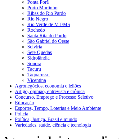
Ponta Porã
Porto Murtinho
Ribas do Rio Pardo
Rio Negro
Rio Verde de MT/MS
Rochedo
Santa Rita do Pardo
São Gabriel do Oeste
Selvíria
Sete Quedas
Sidrolândia
Sonora
Tacuru
Taquarussu
Vicentina
Agronegócios, economia e leilões
Artigo, opinião, entrevista e crônica
Concurso, Emprego e Processo Seletivo
Educação
Esportes, Tempo, Loterias e Meio Ambiente
Polícia
Política, Justiça, Brasil e mundo
Variedades, saúde, ciência e tecnologia