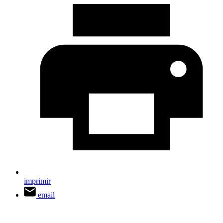
imprimir
email