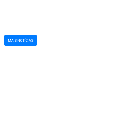
MAIS NOTÍCIAS
© 2026 -
Tel: (67) 9 9605-4139