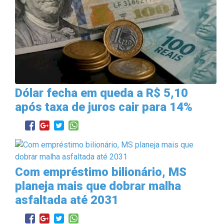
Dólar fecha em queda a R$ 5,10
após taxa de juros cair para 14%
Com empréstimo bilionário, MS
planeja mais que dobrar malha
asfaltada até 2031