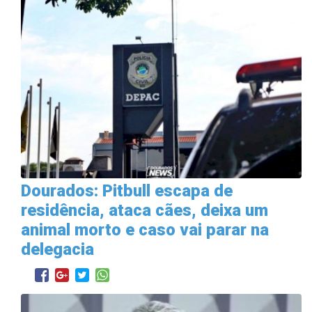
Dourados: Pitbull escapa de
residência, ataca cães, deixa um
animal morto e caso vai parar na
delegacia