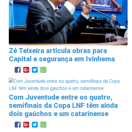
Zé Teixeira articula obras para
Capital e segurança em Ivinhema
Com Juventude entre os quatro,
semifinais da Copa LNF têm ainda
dois gaúchos e um catarinense