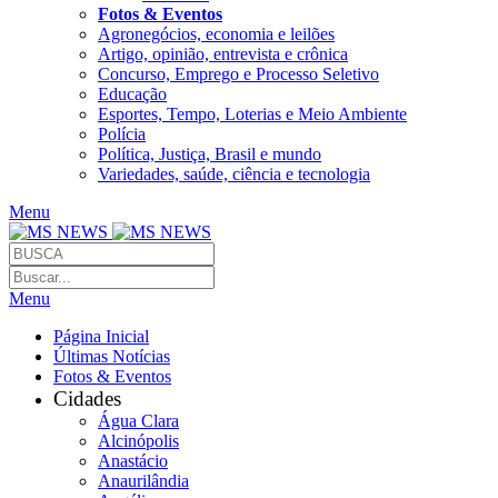
Fotos & Eventos
Agronegócios, economia e leilões
Artigo, opinião, entrevista e crônica
Concurso, Emprego e Processo Seletivo
Educação
Esportes, Tempo, Loterias e Meio Ambiente
Polícia
Política, Justiça, Brasil e mundo
Variedades, saúde, ciência e tecnologia
Menu
Menu
Página Inicial
Últimas Notícias
Fotos & Eventos
Cidades
Água Clara
Alcinópolis
Anastácio
Anaurilândia