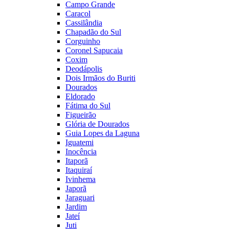
Campo Grande
Caracol
Cassilândia
Chapadão do Sul
Corguinho
Coronel Sapucaia
Coxim
Deodápolis
Dois Irmãos do Buriti
Dourados
Eldorado
Fátima do Sul
Figueirão
Glória de Dourados
Guia Lopes da Laguna
Iguatemi
Inocência
Itaporã
Itaquiraí
Ivinhema
Japorã
Jaraguari
Jardim
Jateí
Juti