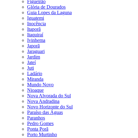
Figueirão
Glória de Dourados
Guia Lopes da Laguna
Iguatemi
Inocência
Itaporã
Itaquiraí
Ivinhema
Japorã
Jaraguari
Jardim
Jateí
Juti
Ladário
Miranda
Mundo Novo
Nioaque
Nova Alvorada do Sul
Nova Andradina
Novo Horizonte do Sul
Paraíso das Águas
Paranhos
Pedro Gomes
Ponta Porã
Porto Murtinho