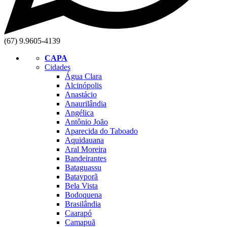
(67) 9.9605-4139
CAPA
Cidades
Água Clara
Alcinópolis
Anastácio
Anaurilândia
Angélica
Antônio João
Aparecida do Taboado
Aquidauana
Aral Moreira
Bandeirantes
Bataguassu
Batayporã
Bela Vista
Bodoquena
Brasilândia
Caarapó
Camapuã