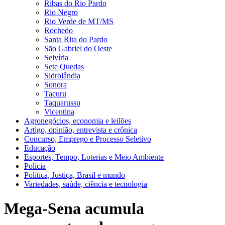
Ribas do Rio Pardo
Rio Negro
Rio Verde de MT/MS
Rochedo
Santa Rita do Pardo
São Gabriel do Oeste
Selvíria
Sete Quedas
Sidrolândia
Sonora
Tacuru
Taquarussu
Vicentina
Agronegócios, economia e leilões
Artigo, opinião, entrevista e crônica
Concurso, Emprego e Processo Seletivo
Educação
Esportes, Tempo, Loterias e Meio Ambiente
Polícia
Política, Justiça, Brasil e mundo
Variedades, saúde, ciência e tecnologia
Mega-Sena acumula