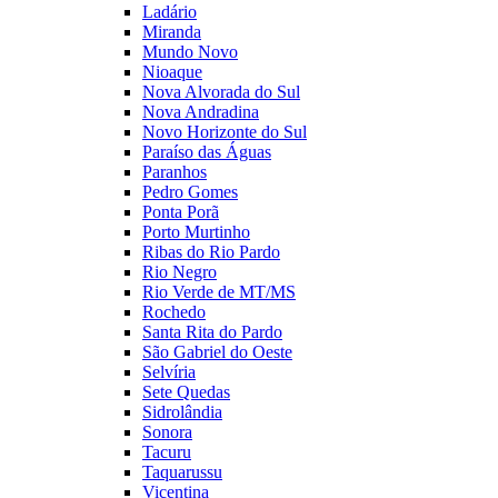
Ladário
Miranda
Mundo Novo
Nioaque
Nova Alvorada do Sul
Nova Andradina
Novo Horizonte do Sul
Paraíso das Águas
Paranhos
Pedro Gomes
Ponta Porã
Porto Murtinho
Ribas do Rio Pardo
Rio Negro
Rio Verde de MT/MS
Rochedo
Santa Rita do Pardo
São Gabriel do Oeste
Selvíria
Sete Quedas
Sidrolândia
Sonora
Tacuru
Taquarussu
Vicentina