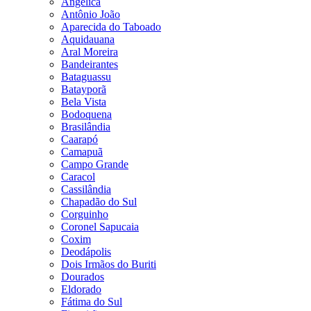
Angélica
Antônio João
Aparecida do Taboado
Aquidauana
Aral Moreira
Bandeirantes
Bataguassu
Batayporã
Bela Vista
Bodoquena
Brasilândia
Caarapó
Camapuã
Campo Grande
Caracol
Cassilândia
Chapadão do Sul
Corguinho
Coronel Sapucaia
Coxim
Deodápolis
Dois Irmãos do Buriti
Dourados
Eldorado
Fátima do Sul