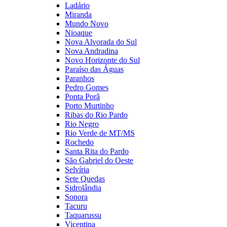
Ladário
Miranda
Mundo Novo
Nioaque
Nova Alvorada do Sul
Nova Andradina
Novo Horizonte do Sul
Paraíso das Águas
Paranhos
Pedro Gomes
Ponta Porã
Porto Murtinho
Ribas do Rio Pardo
Rio Negro
Rio Verde de MT/MS
Rochedo
Santa Rita do Pardo
São Gabriel do Oeste
Selvíria
Sete Quedas
Sidrolândia
Sonora
Tacuru
Taquarussu
Vicentina