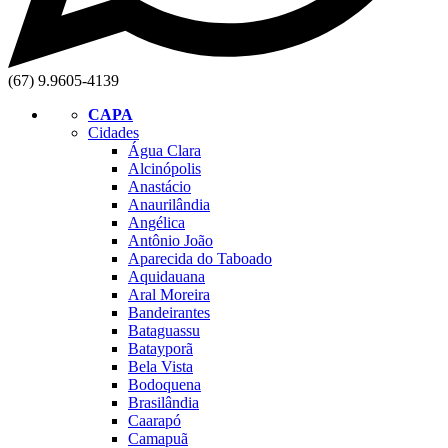
(67) 9.9605-4139
CAPA
Cidades
Água Clara
Alcinópolis
Anastácio
Anaurilândia
Angélica
Antônio João
Aparecida do Taboado
Aquidauana
Aral Moreira
Bandeirantes
Bataguassu
Batayporã
Bela Vista
Bodoquena
Brasilândia
Caarapó
Camapuã