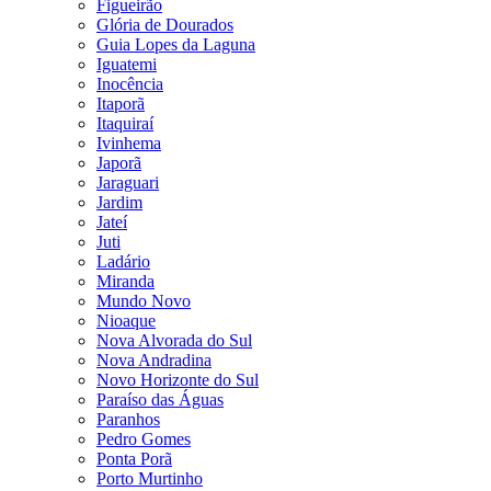
Figueirão
Glória de Dourados
Guia Lopes da Laguna
Iguatemi
Inocência
Itaporã
Itaquiraí
Ivinhema
Japorã
Jaraguari
Jardim
Jateí
Juti
Ladário
Miranda
Mundo Novo
Nioaque
Nova Alvorada do Sul
Nova Andradina
Novo Horizonte do Sul
Paraíso das Águas
Paranhos
Pedro Gomes
Ponta Porã
Porto Murtinho