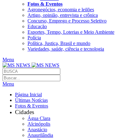
Fotos & Eventos
Agronegócios, economia e leilões
Artigo, opinião, entrevista e crônica
Concurso, Emprego e Processo Seletivo
Educação
Esportes, Tempo, Loterias e Meio Ambiente
Polícia
Política, Justiça, Brasil e mundo
Variedades, saúde, ciência e tecnologia
Menu
Menu
Página Inicial
Últimas Notícias
Fotos & Eventos
Cidades
Água Clara
Alcinópolis
Anastácio
Anaurilândia